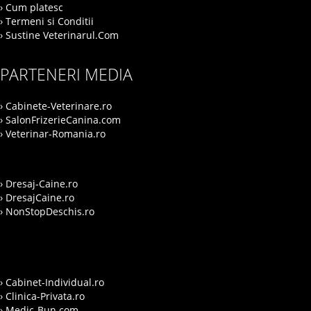
› Cum platesc
› Termeni si Conditii
› Sustine Veterinarul.Com
PARTENERI MEDIA
› Cabinete-Veterinare.ro
› SalonFrizerieCanina.com
› Veterinar-Romania.ro
› Dresaj-Caine.ro
› DresajCaine.ro
› NonStopDeschis.ro
› Cabinet-Individual.ro
› Clinica-Privata.ro
› Medic-Bun.com