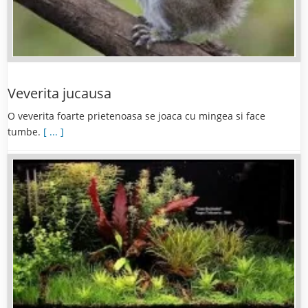
Veverita jucausa
O veverita foarte prietenoasa se joaca cu mingea si face
tumbe.
[ ... ]