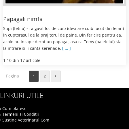
Papagali nimfa
Supi (fetita) si-a gasit loc de cuib (desi are cuib facut din lemn)
in cuptorasul de la prajitorul de paine. Din fericire pentru ea,
acolo nu incape decat un papagal, asa ca Tomy (baietelul) sta
la intrare si ii canta serenade.
[ ... ]
1-10 din 17 articole
Pagina
1
2
>
LINKURI UTILE
› Cum platesc
› Termeni si Conditii
› Sustine Veterinarul.Com