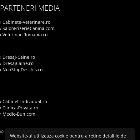
PARTENERI MEDIA
› Cabinete-Veterinare.ro
› SalonFrizerieCanina.com
› Veterinar-Romania.ro
› Dresaj-Caine.ro
› DresajCaine.ro
› NonStopDeschis.ro
› Cabinet-Individual.ro
› Clinica-Privata.ro
› Medic-Bun.com
© 2014-2026 Powered by
&
-
VilonMedia
TekaBility
ANPC
SOL
Website-ul utilizeaza cookie pentru a retine detaliile de