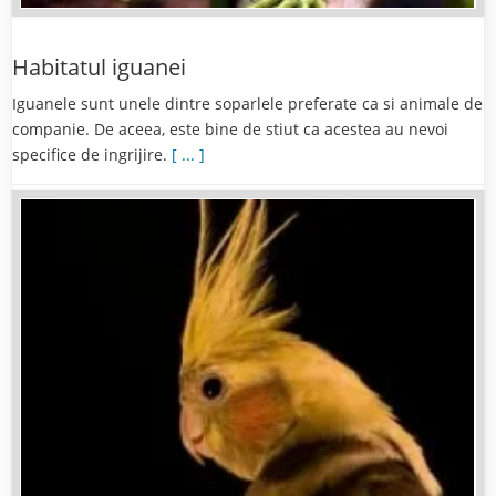
Habitatul iguanei
Iguanele sunt unele dintre soparlele preferate ca si animale de
companie. De aceea, este bine de stiut ca acestea au nevoi
specifice de ingrijire.
[ ... ]