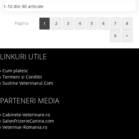
1-10 din 90 articole
Pagina
1
2
3
4
5
6
7
8
9
>
LINKURI UTILE
› Cum platesc
› Termeni si Conditii
› Sustine Veterinarul.Com
PARTENERI MEDIA
› Cabinete-Veterinare.ro
› SalonFrizerieCanina.com
› Veterinar-Romania.ro