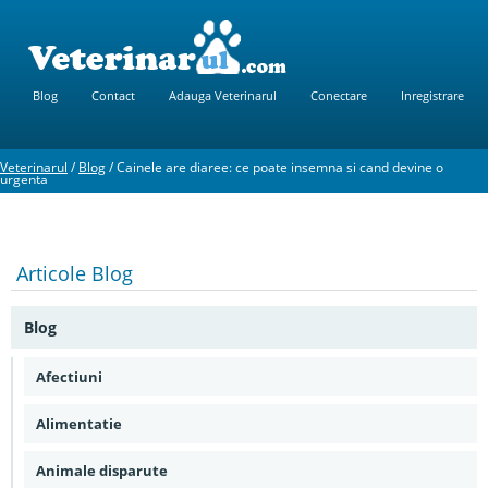
Blog
Contact
Adauga Veterinarul
Conectare
Inregistrare
Veterinarul
/
Blog
/
Cainele are diaree: ce poate insemna si cand devine o
urgenta
Articole
Blog
Blog
Afectiuni
Alimentatie
Animale disparute