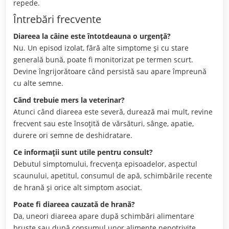
repede.
Întrebări frecvente
Diareea la câine este întotdeauna o urgență?
Nu. Un episod izolat, fără alte simptome și cu stare
generală bună, poate fi monitorizat pe termen scurt.
Devine îngrijorătoare când persistă sau apare împreună
cu alte semne.
Când trebuie mers la veterinar?
Atunci când diareea este severă, durează mai mult, revine
frecvent sau este însoțită de vărsături, sânge, apatie,
durere ori semne de deshidratare.
Ce informații sunt utile pentru consult?
Debutul simptomului, frecvența episoadelor, aspectul
scaunului, apetitul, consumul de apă, schimbările recente
de hrană și orice alt simptom asociat.
Poate fi diareea cauzată de hrană?
Da, uneori diareea apare după schimbări alimentare
bruște sau după consumul unor alimente nepotrivite.