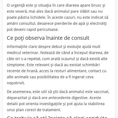
O urgență este și situația în care diareea apare brusc și
este severă, mai ales dacă animalul pare slăbit sau nu
poate păstra lichidele. În aceste cazuri, nu este indicat să
amâni consultul, deoarece pierderile de apă și electroliți
pot deveni rapid periculoase.
Ce poți observa înainte de consult
Informațiile clare despre debut și evoluție ajută mult
medicul veterinar. Notează de când a început diareea, de
câte ori s-a repetat, cum arată scaunul și dacă există alte
simptome. Este relevant și dacă au existat schimbări
recente de hrană, acces la resturi alimentare, contact cu
alte animale sau posibilitatea de a fi ingerat ceva
nepotrivit.
De asemenea, este util să știi dacă animalul este vaccinat,
deparazitat și dacă are antecedente digestive. Aceste
detalii pot orienta investigațiile și pot ajuta la stabilirea
unui plan corect de tratament.