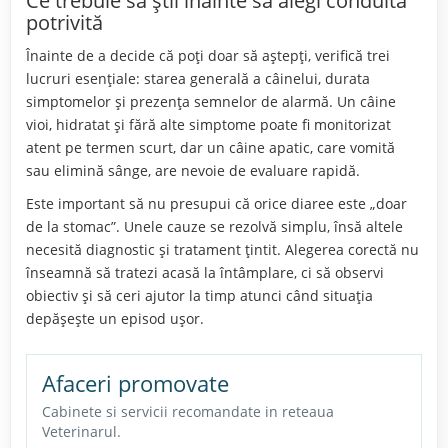
Ce trebuie să știi înainte să alegi conduita
potrivită
Înainte de a decide că poți doar să aștepți, verifică trei
lucruri esențiale: starea generală a câinelui, durata
simptomelor și prezența semnelor de alarmă. Un câine
vioi, hidratat și fără alte simptome poate fi monitorizat
atent pe termen scurt, dar un câine apatic, care vomită
sau elimină sânge, are nevoie de evaluare rapidă.
Este important să nu presupui că orice diaree este „doar
de la stomac”. Unele cauze se rezolvă simplu, însă altele
necesită diagnostic și tratament țintit. Alegerea corectă nu
înseamnă să tratezi acasă la întâmplare, ci să observi
obiectiv și să ceri ajutor la timp atunci când situația
depășește un episod ușor.
Afaceri promovate
Cabinete si servicii recomandate in reteaua
Veterinarul.