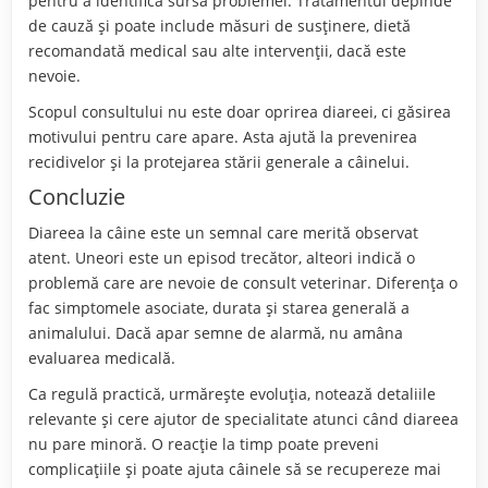
pentru a identifica sursa problemei. Tratamentul depinde
de cauză și poate include măsuri de susținere, dietă
recomandată medical sau alte intervenții, dacă este
nevoie.
Scopul consultului nu este doar oprirea diareei, ci găsirea
motivului pentru care apare. Asta ajută la prevenirea
recidivelor și la protejarea stării generale a câinelui.
Concluzie
Diareea la câine este un semnal care merită observat
atent. Uneori este un episod trecător, alteori indică o
problemă care are nevoie de consult veterinar. Diferența o
fac simptomele asociate, durata și starea generală a
animalului. Dacă apar semne de alarmă, nu amâna
evaluarea medicală.
Ca regulă practică, urmărește evoluția, notează detaliile
relevante și cere ajutor de specialitate atunci când diareea
nu pare minoră. O reacție la timp poate preveni
complicațiile și poate ajuta câinele să se recupereze mai