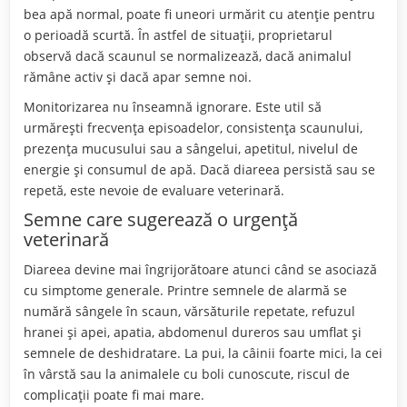
bea apă normal, poate fi uneori urmărit cu atenție pentru
o perioadă scurtă. În astfel de situații, proprietarul
observă dacă scaunul se normalizează, dacă animalul
rămâne activ și dacă apar semne noi.
Monitorizarea nu înseamnă ignorare. Este util să
urmărești frecvența episoadelor, consistența scaunului,
prezența mucusului sau a sângelui, apetitul, nivelul de
energie și consumul de apă. Dacă diareea persistă sau se
repetă, este nevoie de evaluare veterinară.
Semne care sugerează o urgență
veterinară
Diareea devine mai îngrijorătoare atunci când se asociază
cu simptome generale. Printre semnele de alarmă se
numără sângele în scaun, vărsăturile repetate, refuzul
hranei și apei, apatia, abdomenul dureros sau umflat și
semnele de deshidratare. La pui, la câinii foarte mici, la cei
în vârstă sau la animalele cu boli cunoscute, riscul de
complicații poate fi mai mare.