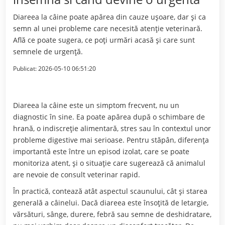
Diareea la câine poate apărea din cauze ușoare, dar și ca
semn al unei probleme care necesită atenție veterinară.
Află ce poate sugera, ce poți urmări acasă și care sunt
semnele de urgență.
Publicat:
2026-05-10 06:51:20
Diareea la câine este un simptom frecvent, nu un
diagnostic în sine. Ea poate apărea după o schimbare de
hrană, o indiscreție alimentară, stres sau în contextul unor
probleme digestive mai serioase. Pentru stăpân, diferența
importantă este între un episod izolat, care se poate
monitoriza atent, și o situație care sugerează că animalul
are nevoie de consult veterinar rapid.
În practică, contează atât aspectul scaunului, cât și starea
generală a câinelui. Dacă diareea este însoțită de letargie,
vărsături, sânge, durere, febră sau semne de deshidratare,