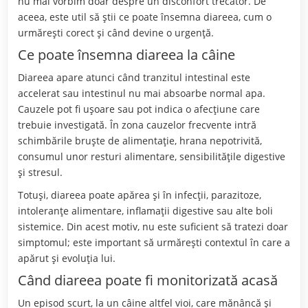
nu mai vorbim doar despre un disconfort trecător. De
aceea, este util să știi ce poate însemna diareea, cum o
urmărești corect și când devine o urgență.
Ce poate însemna diareea la câine
Diareea apare atunci când tranzitul intestinal este
accelerat sau intestinul nu mai absoarbe normal apa.
Cauzele pot fi ușoare sau pot indica o afecțiune care
trebuie investigată. În zona cauzelor frecvente intră
schimbările bruște de alimentație, hrana nepotrivită,
consumul unor resturi alimentare, sensibilitățile digestive
și stresul.
Totuși, diareea poate apărea și în infecții, parazitoze,
intoleranțe alimentare, inflamații digestive sau alte boli
sistemice. Din acest motiv, nu este suficient să tratezi doar
simptomul; este important să urmărești contextul în care a
apărut și evoluția lui.
Când diareea poate fi monitorizată acasă
Un episod scurt, la un câine altfel vioi, care mănâncă și