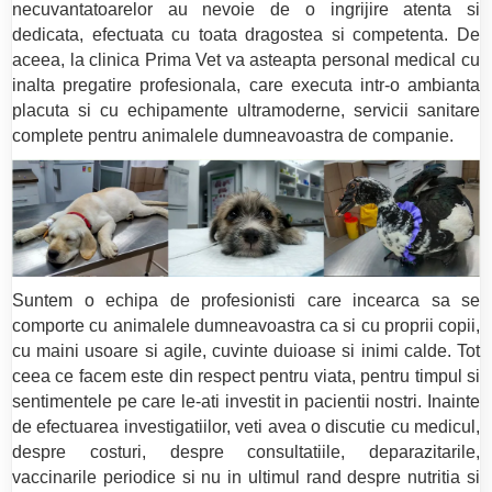
necuvantatoarelor au nevoie de o ingrijire atenta si
dedicata, efectuata cu toata dragostea si competenta. De
aceea, la clinica Prima Vet va asteapta personal medical cu
inalta pregatire profesionala, care executa intr-o ambianta
placuta si cu echipamente ultramoderne, servicii sanitare
complete pentru animalele dumneavoastra de companie.
Suntem o echipa de profesionisti care incearca sa se
comporte cu animalele dumneavoastra ca si cu proprii copii,
cu maini usoare si agile, cuvinte duioase si inimi calde. Tot
ceea ce facem este din respect pentru viata, pentru timpul si
sentimentele pe care le-ati investit in pacientii nostri. Inainte
de efectuarea investigatiilor, veti avea o discutie cu medicul,
despre costuri, despre consultatiile, deparazitarile,
vaccinarile periodice si nu in ultimul rand despre nutritia si