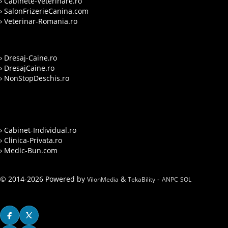
› Cabinete-Veterinare.ro
› SalonFrizerieCanina.com
› Veterinar-Romania.ro
› Dresaj-Caine.ro
› DresajCaine.ro
› NonStopDeschis.ro
› Cabinet-Individual.ro
› Clinica-Privata.ro
› Medic-Bun.com
© 2014-2026 Powered by
&
-
VilonMedia
TekaBility
ANPC
SOL