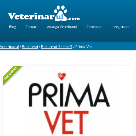
Blog
Contact
Adauga Veterinarul
Conectare
Inregistrare
Veterinarul
/
Bucuresti
/
Bucuresti-Sector 5
/
Prima-Vet
PROMOVAT