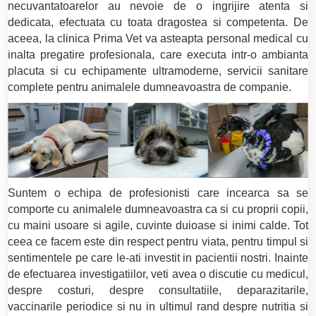
necuvantatoarelor au nevoie de o ingrijire atenta si
dedicata, efectuata cu toata dragostea si competenta. De
aceea, la clinica Prima Vet va asteapta personal medical cu
inalta pregatire profesionala, care executa intr-o ambianta
placuta si cu echipamente ultramoderne, servicii sanitare
complete pentru animalele dumneavoastra de companie.
Suntem o echipa de profesionisti care incearca sa se
comporte cu animalele dumneavoastra ca si cu proprii copii,
cu maini usoare si agile, cuvinte duioase si inimi calde. Tot
ceea ce facem este din respect pentru viata, pentru timpul si
sentimentele pe care le-ati investit in pacientii nostri. Inainte
de efectuarea investigatiilor, veti avea o discutie cu medicul,
despre costuri, despre consultatiile, deparazitarile,
vaccinarile periodice si nu in ultimul rand despre nutritia si