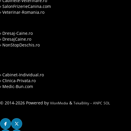
› Cabinete-Veterinare.ro
› SalonFrizerieCanina.com
› Veterinar-Romania.ro
› Dresaj-Caine.ro
› DresajCaine.ro
› NonStopDeschis.ro
› Cabinet-Individual.ro
› Clinica-Privata.ro
› Medic-Bun.com
© 2014-2026 Powered by
&
-
VilonMedia
TekaBility
ANPC
SOL