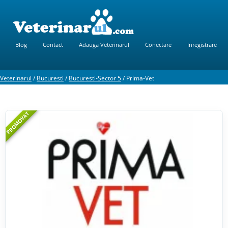
Blog
Contact
Adauga Veterinarul
Conectare
Inregistrare
Veterinarul
/
Bucuresti
/
Bucuresti-Sector 5
/
Prima-Vet
PROMOVAT