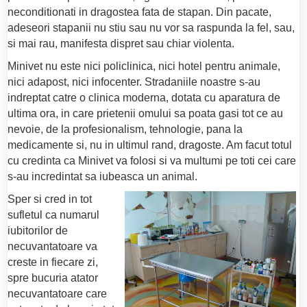
neconditionati in dragostea fata de stapan. D
in pacate,
adeseori stapanii nu stiu sau nu vor sa raspunda la fel, sau,
si mai rau, manifesta dispret sau chiar violenta.
Minivet nu este nici policlinica, nici hotel pentru animale,
nici adapost, nici infocenter. Stradaniile noastre s-au
indreptat catre o clinica moderna, dotata cu aparatura de
ultima ora, in care prietenii omului sa poata gasi tot ce au
nevoie, de la profesionalism, tehnologie, pana la
medicamente si, nu in ultimul rand, dragoste. Am facut totul
cu credinta ca Minivet va folosi si va multumi pe toti cei care
s-au incredintat sa iubeasca un animal.
Sper si cred in tot
sufletul ca numarul
iubitorilor de
necuvantatoare va
creste in fiecare zi,
spre bucuria atator
necuvantatoare care