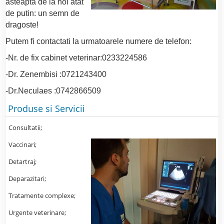
asteapta de la noi atat
de putin: un semn de
dragoste!
Putem fi contactati la urmatoarele numere de telefon:
-Nr. de fix cabinet veterinar:0233224586
-Dr. Zenembisi :0721243400
-Dr.Neculaes :0742866509
Produse si Servicii
Consultatii;
Vaccinari;
Detartraj;
Deparazitari;
Tratamente complexe;
Urgente veterinare;