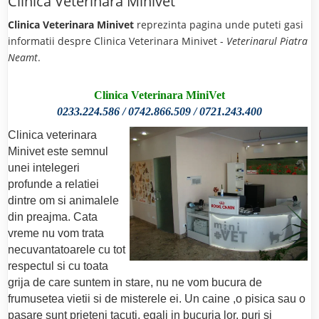
Clinica Veterinara Minivet
Clinica Veterinara Minivet
reprezinta pagina unde puteti gasi
informatii despre Clinica Veterinara Minivet -
Veterinarul Piatra
Neamt
.
Clinica Veterinara MiniVet
0233.224.586 / 0742.866.509 / 0721.243.400
Clinica veterinara
Minivet este semnul
unei intelegeri
profunde a relatiei
dintre om si animalele
din preajma. Cata
vreme nu vom trata
necuvantatoarele cu tot
respectul si cu toata
grija de care suntem in stare, nu ne vom bucura de
frumusetea vietii si de misterele ei. Un caine ,o pisica sau o
pasare sunt prieteni tacuti, egali in bucuria lor, puri si