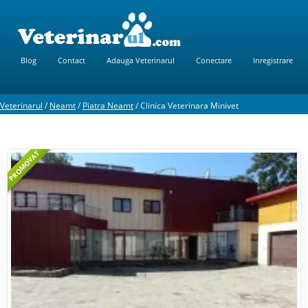
Blog
Contact
Adauga Veterinarul
Conectare
Inregistrare
Veterinarul
/
Neamt
/
Piatra Neamt
/
Clinica Veterinara Minivet
PROMOVAT