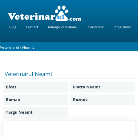
Blog
Contact
Adauga Veterinarul
Conectare
Inregistrare
Veterinarul
/
Neamt
Veterinarul
Neamt
Bicaz
Piatra Neamt
Roman
Roznov
Targu Neamt