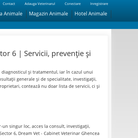
Contact
Adauga Veterinarul
Conectare
Inregistrare
ra Animale
Magazin Animale
Hotel Animale
or 6 | Servicii, prevenție și
 diagnosticul și tratamentul, iar în cazul unui
tații generale și de specialitate, investigații,
prietari, contează nu doar lista de servicii, ci și
un singur loc, acces la consult, investigații,
 Sector 6, Dream Vet - Cabinet Veterinar Ghencea