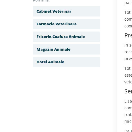
Romania.
pac
Cabinet Veterinar
Tot 
com
Farmacie Veterinara
coo
Pr
Frizerie-Coafura Animale
În s
Magazin Animale
rec
pre
Hotel Animale
Tot
este
vet
Se
Lis
cons
tra
mic
De a