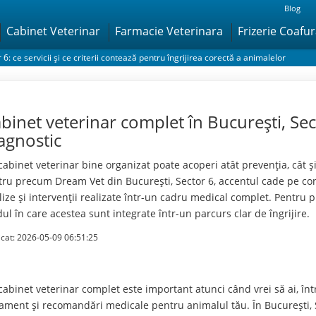
Blog
Cabinet Veterinar
Farmacie Veterinara
Frizerie Coafu
6: ce servicii și ce criterii contează pentru îngrijirea corectă a animalelor
binet veterinar complet în București, Sect
agnostic
cabinet veterinar bine organizat poate acoperi atât prevenția, cât și
tru precum Dream Vet din București, Sector 6, accentul cade pe consul
ize și intervenții realizate într-un cadru medical complet. Pentru pro
ul în care acestea sunt integrate într-un parcurs clar de îngrijire.
icat:
2026-05-09 06:51:25
abinet veterinar complet este important atunci când vrei să ai, într-
tament și recomandări medicale pentru animalul tău. În București,