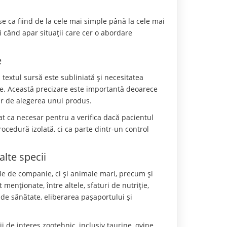
ise ca fiind de la cele mai simple până la cele mai
i când apar situații care cer o abordare
e
n textul sursă este subliniată și necesitatea
e. Această precizare este importantă deoarece
ar de alegerea unui produs.
at ca necesar pentru a verifica dacă pacientul
rocedură izolată, ci ca parte dintr-un control
alte specii
ale de companie, ci și animale mari, precum și
 menționate, între altele, sfaturi de nutriție,
 de sănătate, eliberarea pașaportului și
i de interes zootehnic, inclusiv taurine, ovine,