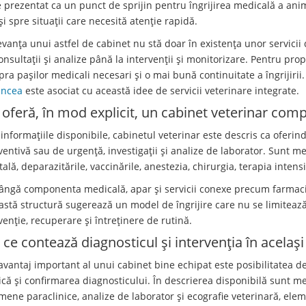
e prezentat ca un punct de sprijin pentru îngrijirea medicală a anima
și spre situații care necesită atenție rapidă.
vanța unui astfel de cabinet nu stă doar în existența unor servicii di
consultații și analize până la intervenții și monitorizare. Pentru pr
ra pașilor medicali necesari și o mai bună continuitate a îngrijirii.
ncea
este asociat cu această idee de servicii veterinare integrate.
 oferă, în mod explicit, un cabinet veterinar comp
informațiile disponibile, cabinetul veterinar este descris ca oferind
ventivă sau de urgență, investigații și analize de laborator. Sunt m
tală, deparazitările, vaccinările, anestezia, chirurgia, terapia intens
lângă componenta medicală, apar și servicii conexe precum farmacie
astă structură sugerează un model de îngrijire care nu se limitează 
venție, recuperare și întreținere de rutină.
 ce contează diagnosticul și intervenția în același
avantaj important al unui cabinet bine echipat este posibilitatea d
nică și confirmarea diagnosticului. În descrierea disponibilă sunt 
mene paraclinice, analize de laborator și ecografie veterinară, elem