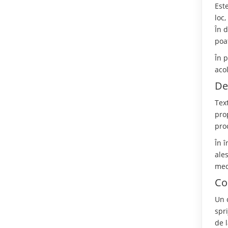
Est
loc,
În d
poat
În 
aco
De
Tex
pro
pro
În î
ale
med
Co
Un 
spr
de l