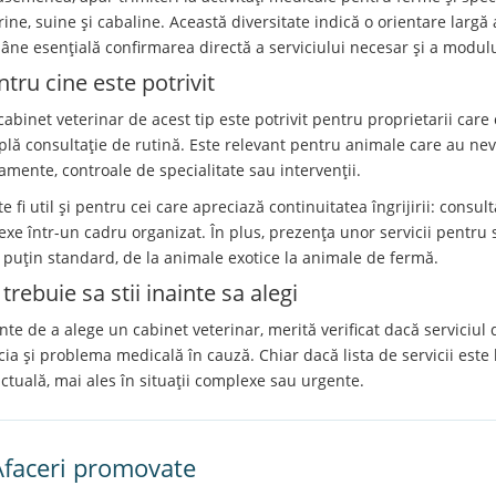
rine, suine și cabaline. Această diversitate indică o orientare largă
âne esențială confirmarea directă a serviciului necesar și a modului
ntru cine este potrivit
cabinet veterinar de acest tip este potrivit pentru proprietarii car
plă consultație de rutină. Este relevant pentru animale care au nevo
tamente, controale de specialitate sau intervenții.
e fi util și pentru cei care apreciază continuitatea îngrijirii: consu
xe într-un cadru organizat. În plus, prezența unor servicii pentru sp
 puțin standard, de la animale exotice la animale de fermă.
trebuie sa stii inainte sa alegi
nte de a alege un cabinet veterinar, merită verificat dacă serviciul 
cia și problema medicală în cauză. Chiar dacă lista de servicii este 
ctuală, mai ales în situații complexe sau urgente.
Afaceri promovate