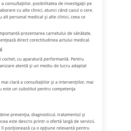
 consultațiilor, posibilitatea de investigații pe
aborare cu alte clinici, atunci când cazul o cere.
 alt personal medical și alte clinici, ceea ce
importantă prezentarea carnetului de sănătate,
uențează direct corectitudinea actului medical.
i
și cochet, cu aparatură performantă. Pentru
rganizare atentă și un mediu de lucru adaptat
mai clară a consultațiilor și a intervențiilor, mai
Nu este un substitut pentru competența
ine prevenția, diagnosticul, tratamentul și
ea este descris printr-o ofertă largă de servicii,
ce îl poziționează ca o opțiune relevantă pentru