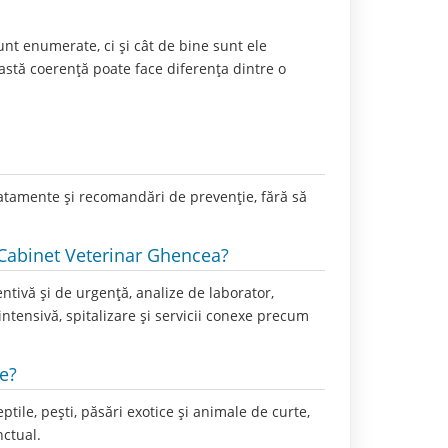
unt enumerate, ci și cât de bine sunt ele
eastă coerență poate face diferența dintre o
tratamente și recomandări de prevenție, fără să
 Cabinet Veterinar Ghencea?
ntivă și de urgență, analize de laborator,
 intensivă, spitalizare și servicii conexe precum
e?
tile, pești, păsări exotice și animale de curte,
nctual.