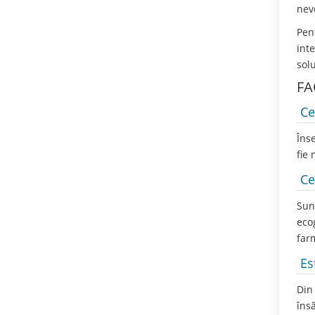
nev
Pen
int
sol
FA
Ce
Îns
fie 
Ce
Sun
ecog
far
Es
Din 
îns