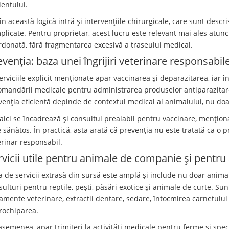
ientului.
în această logică intră și intervențiile chirurgicale, care sunt descr
plicate. Pentru proprietar, acest lucru este relevant mai ales atunc
rdonată, fără fragmentarea excesivă a traseului medical.
evenția: baza unei îngrijiri veterinare responsabil
erviciile explicit menționate apar vaccinarea și deparazitarea, iar î
omandării medicale pentru administrarea produselor antiparazitar
venția eficientă depinde de contextul medical al animalului, nu do
 aici se încadrează și consultul prealabil pentru vaccinare, mențion
 sănătos. În practică, asta arată că prevenția nu este tratată ca o p
erinar responsabil.
rvicii utile pentru animale de companie și pentru 
ta de servicii extrasă din sursă este amplă și include nu doar anim
ulturi pentru reptile, pești, păsări exotice și animale de curte. Sunt
tamente veterinare, extractii dentare, sedare, întocmirea carnetului
rochiparea.
semenea, apar trimiteri la activități medicale pentru ferme și speci