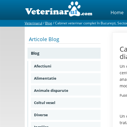
Home
Veterinarul
/
Blog
/
Cabinet veterinar complet în București, Sector 
Articole
Blog
Ca
Blog
di
Afectiuni
Un 
cen
Alimentatie
anal
mod
Animale disparute
Publ
Coltul vesel
Diverse
Un c
tra