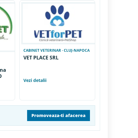
CABINET VETERINAR · CLUJ-NAPOCA
VET PLACE SRL
ina
O
Vezi detalii
Promoveaza-ti afacerea