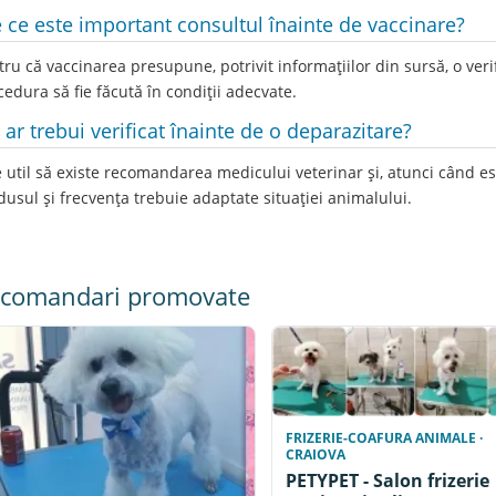
 ce este important consultul înainte de vaccinare?
ru că vaccinarea presupune, potrivit informațiilor din sursă, o verif
cedura să fie făcută în condiții adecvate.
 ar trebui verificat înainte de o deparazitare?
e util să existe recomandarea medicului veterinar și, atunci când es
dusul și frecvența trebuie adaptate situației animalului.
comandari promovate
FRIZERIE-COAFURA ANIMALE ·
CRAIOVA
PETYPET - Salon frizerie