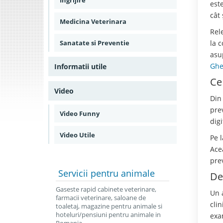
Ingrijire
est
cât 
Medicina Veterinara
Rele
Sanatate si Preventie
la 
asup
Ghe
Informatii utile
Ce
Video
Din 
pre
Video Funny
digi
Video Utile
Pe 
Ace
pre
Servicii
pentru animale
De
Gaseste rapid cabinete veterinare,
Un 
farmacii veterinare, saloane de
cli
toaletaj, magazine pentru animale si
hoteluri/pensiuni pentru animale in
exa