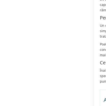
cap
răm
Pe
Un 
sim
tra
Poat
cone
mai
Ce 
Înai
spe
pun