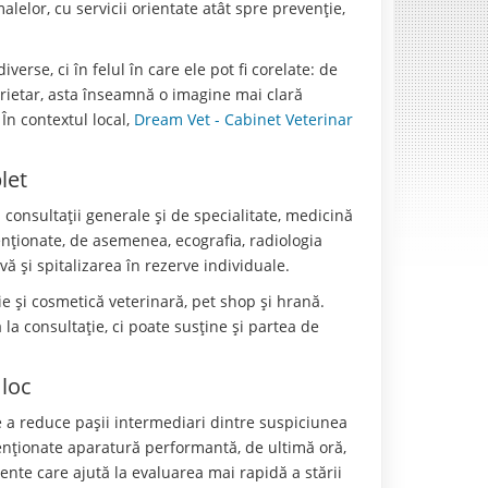
lelor, cu servicii orientate atât spre prevenție,
verse, ci în felul în care ele pot fi corelate: de
oprietar, asta înseamnă o imagine mai clară
 În contextul local,
Dream Vet - Cabinet Veterinar
let
 consultații generale și de specialitate, medicină
enționate, de asemenea, ecografia, radiologia
ivă și spitalizarea în rezerve individuale.
 și cosmetică veterinară, pet shop și hrană.
la consultație, ci poate susține și partea de
 loc
e a reduce pașii intermediari dintre suspiciunea
menționate aparatură performantă, de ultimă oră,
ente care ajută la evaluarea mai rapidă a stării