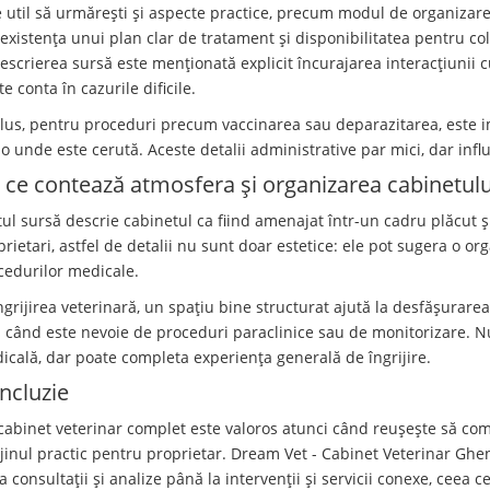
e util să urmărești și aspecte practice, precum modul de organizare a
 existența unui plan clar de tratament și disponibilitatea pentru col
escrierea sursă este menționată explicit încurajarea interacțiunii cu
e conta în cazurile dificile.
plus, pentru proceduri precum vaccinarea sau deparazitarea, este 
lo unde este cerută. Aceste detalii administrative par mici, dar infl
 ce contează atmosfera și organizarea cabinetulu
tul sursă descrie cabinetul ca fiind amenajat într-un cadru plăcut 
prietari, astfel de detalii nu sunt doar estetice: ele pot sugera o o
cedurilor medicale.
ngrijirea veterinară, un spațiu bine structurat ajută la desfășurarea 
s când este nevoie de proceduri paraclinice sau de monitorizare. 
icală, dar poate completa experiența generală de îngrijire.
ncluzie
cabinet veterinar complet este valoros atunci când reușește să comb
ijinul practic pentru proprietar. Dream Vet - Cabinet Veterinar Ghenc
a consultații și analize până la intervenții și servicii conexe, ceea 