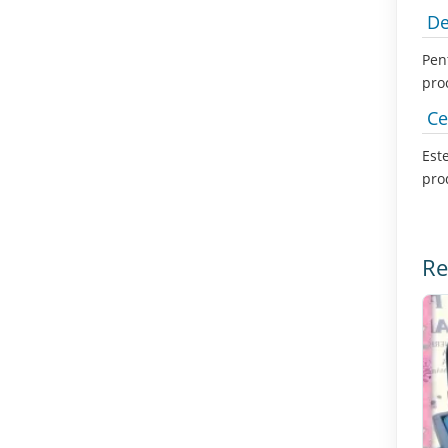
De
Pent
pro
Ce
Est
pro
Re