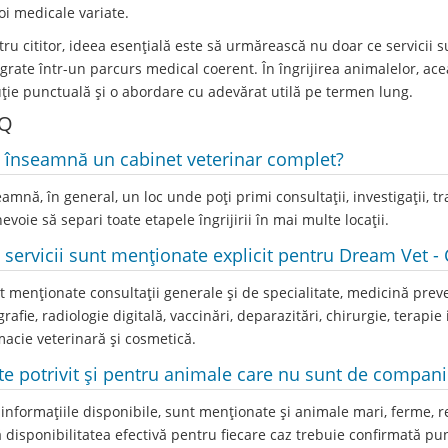
oi medicale variate.
tru cititor, ideea esențială este să urmărească nu doar ce servicii s
egrate într-un parcurs medical coerent. În îngrijirea animalelor, ac
uție punctuală și o abordare cu adevărat utilă pe termen lung.
Q
 înseamnă un cabinet veterinar complet?
eamnă, în general, un loc unde poți primi consultații, investigații, 
nevoie să separi toate etapele îngrijirii în mai multe locații.
 servicii sunt menționate explicit pentru Dream Vet -
t menționate consultații generale și de specialitate, medicină preve
rafie, radiologie digitală, vaccinări, deparazitări, chirurgie, terapie
macie veterinară și cosmetică.
te potrivit și pentru animale care nu sunt de compani
informațiile disponibile, sunt menționate și animale mari, ferme, rep
ă disponibilitatea efectivă pentru fiecare caz trebuie confirmată pu