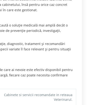
 a cabinetului, însă pentru orice caz concret
 în care este gestionat.
e caută o soluție medicală mai amplă decât o
ie de prevenție periodică, investigații,
ltație, diagnostic, tratament și recomandări
ecii variate îl face relevant și pentru situații
de care ai nevoie este efectiv disponibil pentru
largă, fiecare caz poate necesita confirmare
Cabinete si servicii recomandate in reteaua
Veterinarul.