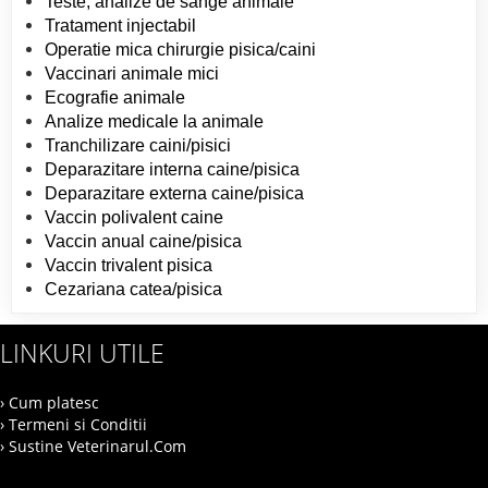
Teste, analize de sange animale
Tratament injectabil
Operatie mica chirurgie pisica/caini
Vaccinari animale mici
Ecografie animale
Analize medicale la animale
Tranchilizare caini/pisici
Deparazitare interna caine/pisica
Deparazitare externa caine/pisica
Vaccin polivalent caine
Vaccin anual caine/pisica
Vaccin trivalent pisica
Cezariana catea/pisica
LINKURI UTILE
› Cum platesc
› Termeni si Conditii
› Sustine Veterinarul.Com