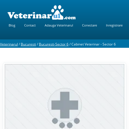
Blog
Contact
Adauga Veterinarul
Conectare
Inregistrare
Veterinarul
/
Bucuresti
/
Bucuresti-Sector 6
/
Cabinet Veterinar - Sector 6