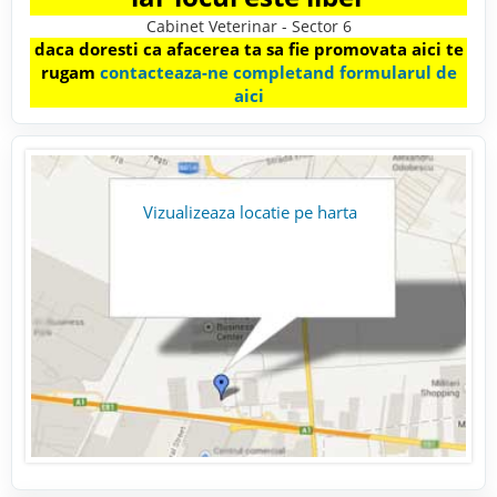
Cabinet Veterinar - Sector 6
daca doresti ca afacerea ta sa fie promovata aici te
rugam
contacteaza-ne completand formularul de
aici
Vizualizeaza locatie pe harta