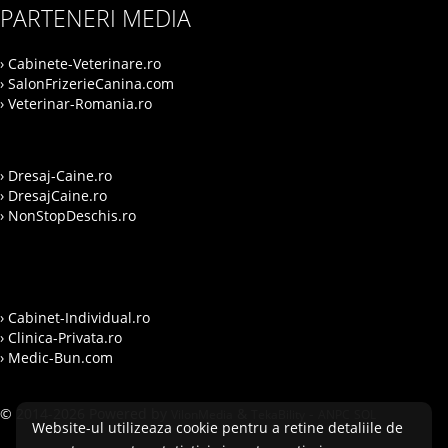
PARTENERI MEDIA
› Cabinete-Veterinare.ro
› SalonFrizerieCanina.com
› Veterinar-Romania.ro
› Dresaj-Caine.ro
› DresajCaine.ro
› NonStopDeschis.ro
› Cabinet-Individual.ro
› Clinica-Privata.ro
› Medic-Bun.com
© 2014-2026 Powered by
&
-
VilonMedia
TekaBility
ANPC
SOL
Website-ul utilizeaza cookie pentru a retine detaliile de