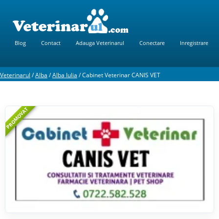
Blog
Contact
Adauga Veterinarul
Conectare
Inregistrare
Veterinarul
/
Alba
/
Alba Iulia
/
Cabinet Veterinar CANIS VET
PROMOVAT