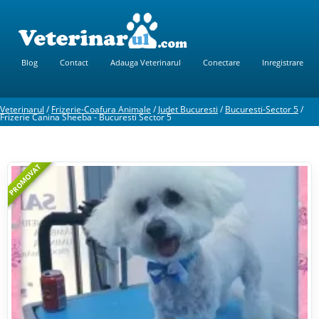
Blog
Contact
Adauga Veterinarul
Conectare
Inregistrare
Veterinarul
/
Frizerie-Coafura Animale
/
Judet Bucuresti
/
Bucuresti-Sector 5
/
Frizerie Canina Sheeba - Bucuresti Sector 5
PROMOVAT