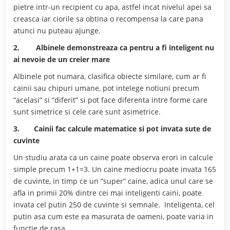
pietre intr-un recipient cu apa, astfel incat nivelul apei sa
creasca iar ciorile sa obtina o recompensa la care pana
atunci nu puteau ajunge.
2.
Albinele demonstreaza ca pentru a fi inteligent nu
ai nevoie de un creier mare
Albinele pot numara, clasifica obiecte similare, cum ar fi
cainii sau chipuri umane, pot intelege notiuni precum
“acelasi” si “diferit” si pot face diferenta intre forme care
sunt simetrice si cele care sunt asimetrice.
3.
Cainii fac calcule matematice si pot invata sute de
cuvinte
Un studiu arata ca un caine poate observa erori in calcule
simple precum 1+1=3. Un caine mediocru poate invata 165
de cuvinte, in timp ce un “super” caine, adica unul care se
afla in primii 20% dintre cei mai inteligenti caini, poate
invata cel putin 250 de cuvinte si semnale. Inteligenta, cel
putin asa cum este ea masurata de oameni, poate varia in
functie de rasa.