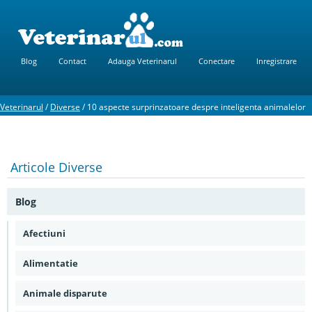
Blog
Contact
Adauga Veterinarul
Conectare
Inregistrare
Veterinarul
/
Diverse
/
10 aspecte surprinzatoare despre inteligenta animalelor
Articole
Diverse
Blog
Afectiuni
Alimentatie
Animale disparute