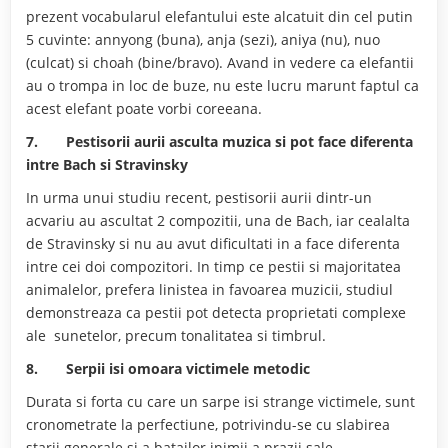
prezent vocabularul elefantului este alcatuit din cel putin
5 cuvinte: annyong (buna), anja (sezi), aniya (nu), nuo
(culcat) si choah (bine/bravo). Avand in vedere ca elefantii
au o trompa in loc de buze, nu este lucru marunt faptul ca
acest elefant poate vorbi coreeana.
7.
Pestisorii aurii asculta muzica si pot face diferenta
intre Bach si Stravinsky
In urma unui studiu recent, pestisorii aurii dintr-un
acvariu au ascultat 2 compozitii, una de Bach, iar cealalta
de Stravinsky si nu au avut dificultati in a face diferenta
intre cei doi compozitori. In timp ce pestii si majoritatea
animalelor, prefera linistea in favoarea muzicii, studiul
demonstreaza ca pestii pot detecta proprietati complexe
ale sunetelor, precum tonalitatea si timbrul.
8.
Serpii isi omoara victimele metodic
Durata si forta cu care un sarpe isi strange victimele, sunt
cronometrate la perfectiune, potrivindu-se cu slabirea
starii generale si a batailor inimii a prazii sale.