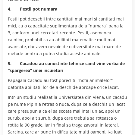
4.
Pestii pot numara
Pestii pot deosebii intre cantitati mai mari si cantitati mai
mici, cu o capacitate suplimentara de a “numara” pana la
3, conform unei cercetari recente. Pestii, asemenea
cainilor, probabil ca au abilitati matematice mult mai
avansate, dar avem nevoie de o diversitate mai mare de
metode pentru a putea studia aceste animale.
5.
Cacadou au cunostinte tehnice cand vine vorba de
“spargerea”
unei incuietori
Papagalii Cacadu au fost porecliti “hotii animalelor”
datorita abilitatii lor de a deschide aproape orice lacat.
Intr-un studiu realizat la Universiatea din Viena, un cacadu
pe nume Pipin a retras o nuca, dupa ce a deschis un lacat
care presupun a ca el sa scoata mai intai un ac, apoi un
surub, apoi alt surub, dupa care trebuia sa roteasca o
rotita la 90 grade, iar in final sa traga zavorul in lateral.
Sarcina, care ar pune in dificultate multi oameni, i-a luat