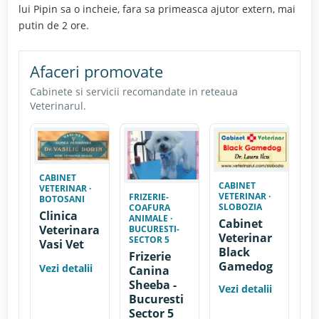
lui Pipin sa o incheie, fara sa primeasca ajutor extern, mai
putin de 2 ore.
Afaceri promovate
Cabinete si servicii recomandate in reteaua
Veterinarul.
CABINET
CABINET
VETERINAR ·
VETERINAR ·
FRIZERIE-
BOTOSANI
SLOBOZIA
COAFURA
Clinica
ANIMALE ·
Cabinet
Veterinara
BUCURESTI-
Veterinar
SECTOR 5
Vasi Vet
Black
Frizerie
Gamedog
Vezi detalii
Canina
Sheeba -
Vezi detalii
Bucuresti
Sector 5