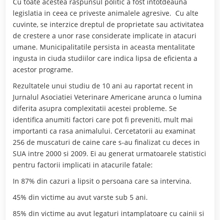
Cu toate acestea raspunsul politic a fost intotdeauna
legislatia in ceea ce priveste animalele agresive. Cu alte
cuvinte, se interzice dreptul de proprietate sau activitatea
de crestere a unor rase considerate implicate in atacuri
umane. Municipalitatile persista in aceasta mentalitate
ingusta in ciuda studiilor care indica lipsa de eficienta a
acestor programe.
Rezultatele unui studiu de 10 ani au raportat recent in
Jurnalul Asociatiei Veterinare Americane arunca o lumina
diferita asupra complexitatii acestei probleme. Se
identifica anumiti factori care pot fi preveniti, mult mai
importanti ca rasa animalului. Cercetatorii au examinat
256 de muscaturi de caine care s-au finalizat cu deces in
SUA intre 2000 si 2009. Ei au generat urmatoarele statistici
pentru factorii implicati in atacurile fatale:
In 87% din cazuri a lipsit o persoana care sa intervina.
45% din victime au avut varste sub 5 ani.
85% din victime au avut legaturi intamplatoare cu cainii si