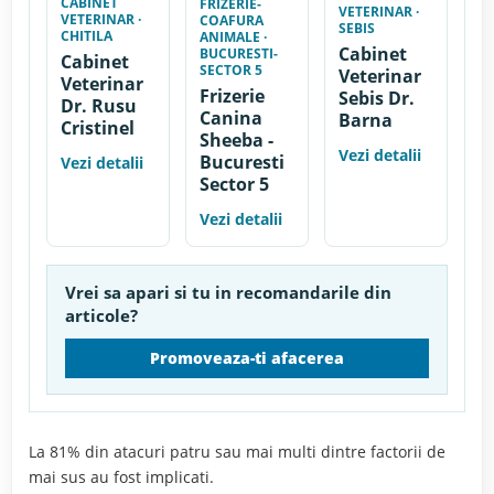
CABINET
FRIZERIE-
VETERINAR ·
VETERINAR ·
COAFURA
SEBIS
CHITILA
ANIMALE ·
Cabinet
BUCURESTI-
Cabinet
SECTOR 5
Veterinar
Veterinar
Frizerie
Sebis Dr.
Dr. Rusu
Canina
Barna
Cristinel
Sheeba -
Vezi detalii
Bucuresti
Vezi detalii
Sector 5
Vezi detalii
Vrei sa apari si tu in recomandarile din
articole?
Promoveaza-ti afacerea
La 81% din atacuri patru sau mai multi dintre factorii de
mai sus au fost implicati.