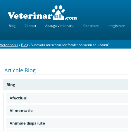
Blog
Contact
Adauga Veterinarul
Conectare
Inregistrare
Veterinarul
/
Blog
/
Vinovatii muscaturilor fatale: oamenii sau cainii?
Articole
Blog
Blog
Afectiuni
Alimentatie
Animale disparute