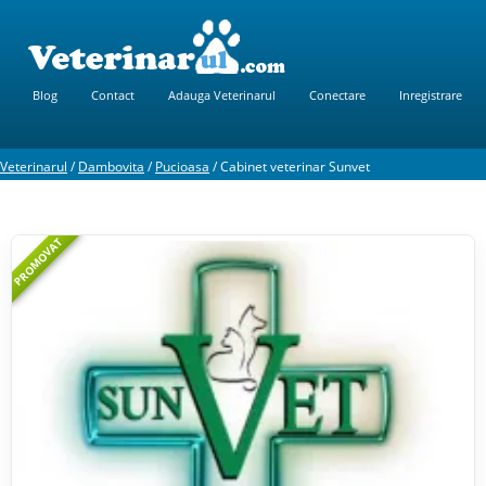
Blog
Contact
Adauga Veterinarul
Conectare
Inregistrare
Veterinarul
/
Dambovita
/
Pucioasa
/
Cabinet veterinar Sunvet
PROMOVAT