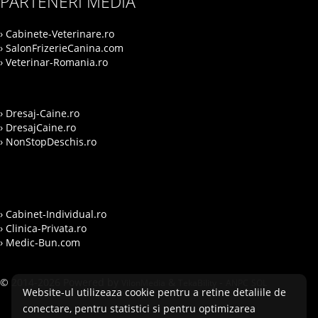
PARTENERI MEDIA
› Cabinete-Veterinare.ro
› SalonFrizerieCanina.com
› Veterinar-Romania.ro
› Dresaj-Caine.ro
› DresajCaine.ro
› NonStopDeschis.ro
› Cabinet-Individual.ro
› Clinica-Privata.ro
› Medic-Bun.com
© 2014-2026 Powered by
&
-
VilonMedia
TekaBility
ANPC
SOL
Website-ul utilizeaza cookie pentru a retine detaliile de
conectare, pentru statistici si pentru optimizarea