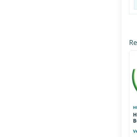
Re
H
H
B
Ve