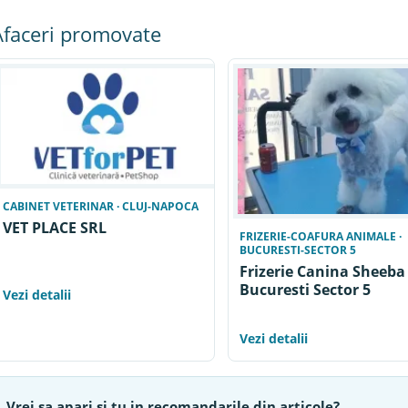
Afaceri promovate
CABINET VETERINAR · CLUJ-NAPOCA
VET PLACE SRL
FRIZERIE-COAFURA ANIMALE ·
BUCURESTI-SECTOR 5
Frizerie Canina Sheeba 
Bucuresti Sector 5
Vezi detalii
Vezi detalii
Vrei sa apari si tu in recomandarile din articole?