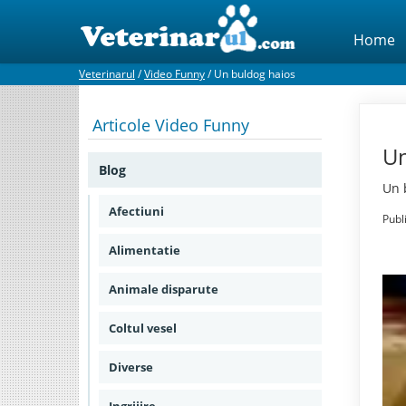
Home
Veterinarul
/
Video Funny
/
Un buldog haios
Articole
Video Funny
Un
Blog
Un 
Afectiuni
Publ
Alimentatie
Animale disparute
Coltul vesel
Diverse