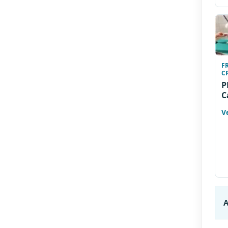
F
C
P
C
Ve
A