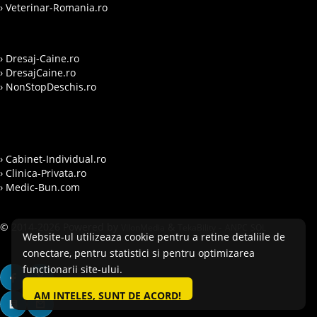
› Veterinar-Romania.ro
› Dresaj-Caine.ro
› DresajCaine.ro
› NonStopDeschis.ro
› Cabinet-Individual.ro
› Clinica-Privata.ro
› Medic-Bun.com
© 2014-2026 Powered by
&
-
VilonMedia
TekaBility
ANPC
SOL
Website-ul utilizeaza cookie pentru a retine detaliile de
conectare, pentru statistici si pentru optimizarea
functionarii site-ului.
AM INTELES, SUNT DE ACORD!