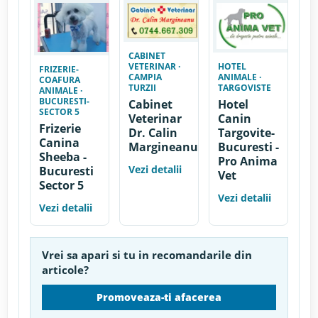
CABINET
VETERINAR ·
HOTEL
FRIZERIE-
CAMPIA
ANIMALE ·
COAFURA
TURZII
TARGOVISTE
ANIMALE ·
BUCURESTI-
Cabinet
Hotel
SECTOR 5
Veterinar
Canin
Frizerie
Dr. Calin
Targovite-
Canina
Margineanu
Bucuresti -
Sheeba -
Pro Anima
Vezi detalii
Bucuresti
Vet
Sector 5
Vezi detalii
Vezi detalii
Vrei sa apari si tu in recomandarile din
articole?
Promoveaza-ti afacerea