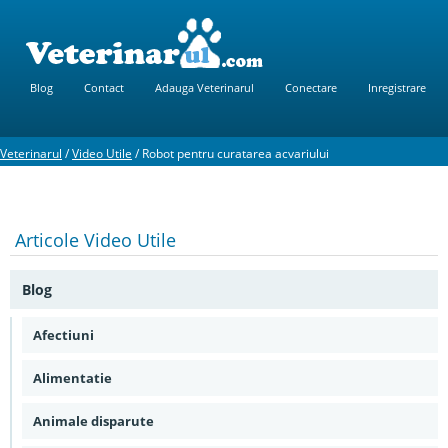
Blog
Contact
Adauga Veterinarul
Conectare
Inregistrare
Veterinarul
/
Video Utile
/
Robot pentru curatarea acvariului
Articole
Video Utile
Blog
Afectiuni
Alimentatie
Animale disparute