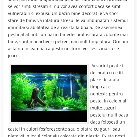
se vor simti stresati si nu vor avea confort daca se simt
vulnerabili si expusi. Un bazin bine decorat le va spori
stare de bine, va inlatura stresul le va imbunatati sistemul
imunitarsi abilitatea de a rezista la boala. De asemenea
pestii aflati intr-un bazin binedecorat isi arata culorile mai
bine, sunt mai activi si petrec mai mult timp afara. Oricum
asta nu inseamna ca pestii nocturni vor iesi ziua sa se
joace.
Acvariul poate fi
decorat cu ce iti
place tie atata
timp cat e
nontoxic pentru
peste. In cele mai
multe cazuri
pestelui nu ii pasa
daca folosesti un
castel in culori fosforescente sau o piatra cu gauri, sau
plate vii in locul celor viu colorate din plastic. Exista pesti