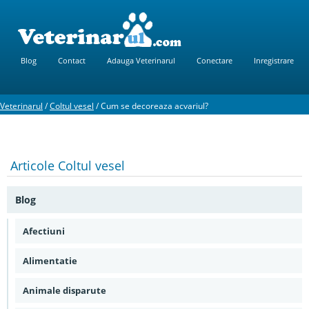
Blog
Contact
Adauga Veterinarul
Conectare
Inregistrare
Veterinarul
/
Coltul vesel
/
Cum se decoreaza acvariul?
Articole
Coltul vesel
Blog
Afectiuni
Alimentatie
Animale disparute