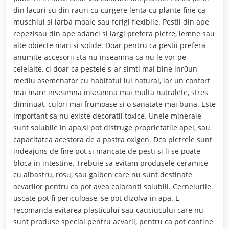
din lacuri su din rauri cu curgere lenta cu plante fine ca
muschiul si iarba moale sau ferigi flexibile. Pestii din ape
repezisau din ape adanci si largi prefera pietre, lemne sau
alte obiecte mari si solide. Doar pentru ca pestii prefera
anumite accesorii sta nu inseamna ca nu le vor pe
celelalte, ci doar ca pestele s-ar simti mai bine inr0un
mediu asemenator cu habitatul lui natural, iar un confort
mai mare inseamna inseamna mai multa natralete, stres
diminuat, culori mai frumoase si o sanatate mai buna. Este
important sa nu existe decoratii toxice. Unele minerale
sunt solubile in apa,si pot distruge proprietatile apei, sau
capacitatea acestora de a pastra oxigen. Dca pietrele sunt
indeajuns de fine pot si mancate de pesti si li se poate
bloca in intestine. Trebuie sa evitam produsele ceramice
cu albastru, rosu, sau galben care nu sunt destinate
acvarilor pentru ca pot avea coloranti solubili. Cernelurile
uscate pot fi periculoase, se pot dizolva in apa. E
recomanda evitarea plasticului sau cauciucului care nu
sunt produse special pentru acvarii, pentru ca pot contine