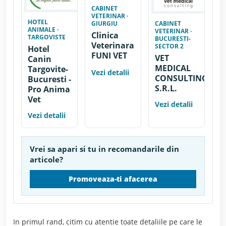
CABINET
VETERINAR ·
HOTEL
GIURGIU
CABINET
ANIMALE ·
VETERINAR ·
Clinica
TARGOVISTE
BUCURESTI-
Veterinara
SECTOR 2
Hotel
FUNI VET
VET
Canin
MEDICAL
Targovite-
Vezi detalii
CONSULTING
Bucuresti -
S.R.L.
Pro Anima
Vet
Vezi detalii
Vezi detalii
Vrei sa apari si tu in recomandarile din
articole?
Promoveaza-ti afacerea
In primul rand, citim cu atentie toate detaliile pe care le