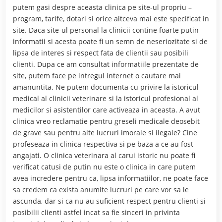
putem gasi despre aceasta clinica pe site-ul propriu –
program, tarife, dotari si orice altceva mai este specificat in
site. Daca site-ul personal la clinicii contine foarte putin
informatii si acesta poate fi un semn de neseriozitate si de
lipsa de interes si respect fata de clientii sau posibili
clienti. Dupa ce am consultat informatiile prezentate de
site, putem face pe intregul internet o cautare mai
amanuntita. Ne putem documenta cu privire la istoricul
medical al clinicii veterinare si la istoricul profesional al
medicilor si asistentilor care activeaza in aceasta. A avut
clinica vreo reclamatie pentru greseli medicale deosebit
de grave sau pentru alte lucruri imorale si ilegale? Cine
profeseaza in clinica respectiva si pe baza a ce au fost
angajati. O clinica veterinara al carui istoric nu poate fi
verificat catusi de putin nu este o clinica in care putem
avea incredere pentru ca, lipsa informatiilor, ne poate face
sa credem ca exista anumite lucruri pe care vor sa le
ascunda, dar si ca nu au suficient respect pentru clienti si
posibilii clienti astfel incat sa fie sinceri in privinta