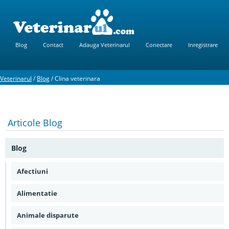
Blog
Contact
Adauga Veterinarul
Conectare
Inregistrare
Veterinarul
/
Blog
/
Clina veterinara
Articole
Blog
Blog
Afectiuni
Alimentatie
Animale disparute