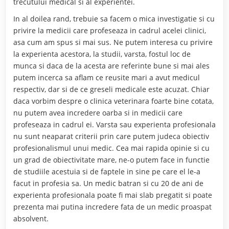
trecutului medical si al experientei.
In al doilea rand, trebuie sa facem o mica investigatie si cu
privire la medicii care profeseaza in cadrul acelei clinici,
asa cum am spus si mai sus. Ne putem interesa cu privire
la experienta acestora, la studii, varsta, fostul loc de
munca si daca de la acesta are referinte bune si mai ales
putem incerca sa aflam ce reusite mari a avut medicul
respectiv, dar si de ce greseli medicale este acuzat. Chiar
daca vorbim despre o clinica veterinara foarte bine cotata,
nu putem avea incredere oarba si in medicii care
profeseaza in cadrul ei. Varsta sau experienta profesionala
nu sunt neaparat criterii prin care putem judeca obiectiv
profesionalismul unui medic. Cea mai rapida opinie si cu
un grad de obiectivitate mare, ne-o putem face in functie
de studiile acestuia si de faptele in sine pe care el le-a
facut in profesia sa. Un medic batran si cu 20 de ani de
experienta profesionala poate fi mai slab pregatit si poate
prezenta mai putina incredere fata de un medic proaspat
absolvent.