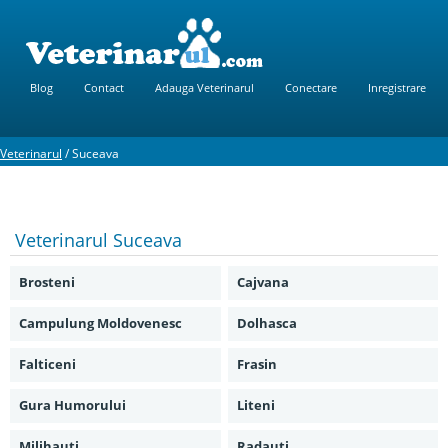
Blog
Contact
Adauga Veterinarul
Conectare
Inregistrare
Veterinarul
/
Suceava
Veterinarul
Suceava
Brosteni
Cajvana
Campulung Moldovenesc
Dolhasca
Falticeni
Frasin
Gura Humorului
Liteni
Milihauti
Radauti