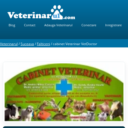
Blog
Contact
Adauga Veterinarul
Conectare
Inregistrare
Veterinarul
/
Suceava
/
Falticeni
/
cabinet Veterinar VetDoctor