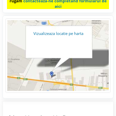
rugam
contacteaza-ne completand formularul de
aici
Vizualizeaza locatie pe harta