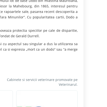
rimului lot de oase Dodo din mlastina Mauritiana,
fesor la Mahebourg, din 1865, interesul pentru
ice rapoartele sale, pasarea recent descoperita a
Tara Minunilor”. Cu popularitatea cartii, Dodo a
veaza protectia speciilor pe cale de disparitie,
 fondat de Gerald Durrell.
 cu aspectul sau singular a dus la utilizarea sa
fel ca si expresia „mort ca un dodo” sau “a merge
Cabinete si servicii veterinare promovate pe
Veterinarul.