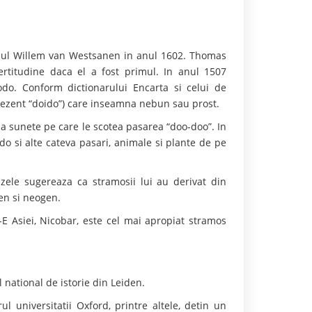
tanul Willem van Westsanen in anul 1602. Thomas
ertitudine daca el a fost primul. In anul 1507
odo. Conform dictionarului Encarta si celui de
rezent “doido”) care inseamna nebun sau prost.
 sunete pe care le scotea pasarea “doo-doo”. In
o si alte cateva pasari, animale si plante de pe
zele sugereaza ca stramosii lui au derivat din
gen si neogen.
-E Asiei, Nicobar, este cel mai apropiat stramos
 national de istorie din Leiden.
l universitatii Oxford, printre altele, detin un