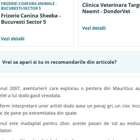
FRIZERIE-COAFURA ANIMALE ·
Clinica Veterinara Tar
BUCURESTI-SECTOR 5
Neamt - DondorVet
Frizerie Canina Sheeba -
Bucuresti Sector 5
Vezi detalii
Vezi detalii
Vrei sa apari si tu in recomandarile din articole?
anul 2007, aventurierii care explorau o pestera din Mauritius a
elet a lui dodo gasit vreodata.
form interpretarii unor artisti dodo avea un penaj gri, un cioc inco
c de pene pe extremitatea din spate.
rnul este inadaptat pentru zbor, aceste pasari de sol au evolu
datori.