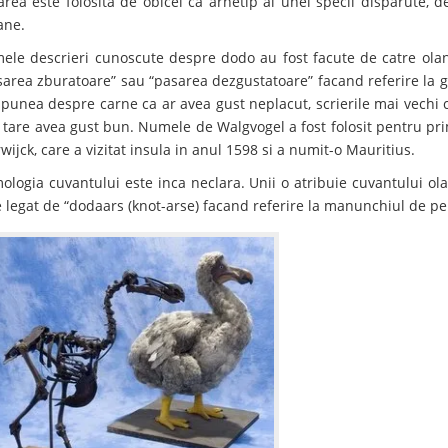
area este folosita de obicei ca arhetip al unei specii disparute, de
ne.
mele descrieri cunoscute despre dodo au fost facute de catre ola
sarea zburatoare” sau “pasarea dezgustatoare” facand referire la gu
spunea despre carne ca ar avea gust neplacut, scrierile mai vechi
 tare avea gust bun. Numele de Walgvogel a fost folosit pentru pr
ijck, care a vizitat insula in anul 1598 si a numit-o Mauritius.
mologia cuvantului este inca neclara. Unii o atribuie cuvantului o
e legat de “dodaars (knot-arse) facand referire la manunchiul de pe