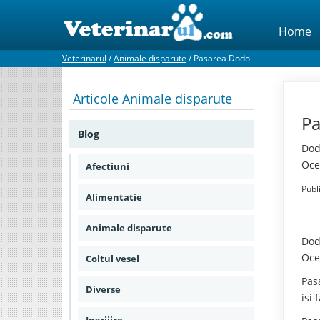
Home
Veterinarul
/
Animale disparute
/
Pasarea Dodo
Articole
Animale disparute
Pa
Blog
Dod
Oce
Afectiuni
Publ
Alimentatie
Animale disparute
Dod
Oce
Coltul vesel
Pas
Diverse
isi 