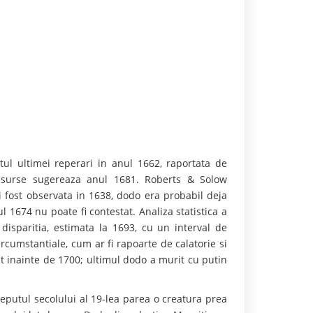
ul ultimei reperari in anul 1662, raportata de
te surse sugereaza anul 1681. Roberts & Solow
i fost observata in 1638, dodo era probabil deja
ul 1674 nu poate fi contestat. Analiza statistica a
disparitia, estimata la 1693, cu un interval de
cumstantiale, cum ar fi rapoarte de calatorie si
t inainte de 1700; ultimul dodo a murit cu putin
nceputul secolului al 19-lea parea o creatura prea