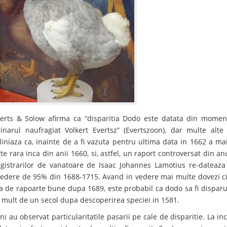
erts & Solow afirma ca “disparitia Dodo este datata din moment
inarul naufragiat Volkert Evertsz” (Evertszoon), dar multe al
liniaza ca, inainte de a fi vazuta pentru ultima data in 1662 a ma
te rara inca din anii 1660, si, astfel, un raport controversat din an
egistrarilor de vanatoare de Isaac Johannes Lamotius re-dateaza 
redere de 95% din 1688-1715. Avand in vedere mai multe dovezi cir
sa de rapoarte bune dupa 1689, este probabil ca dodo sa fi disparu
 mult de un secol dupa descoperirea speciei in 1581.
ini au observat particularitatile pasarii pe cale de disparitie. La i