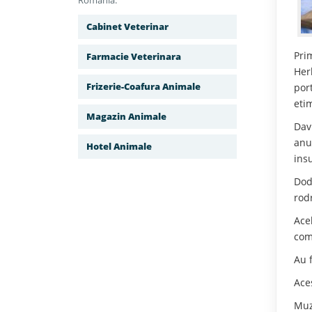
Romania.
Cabinet Veterinar
Pri
Farmacie Veterinara
Her
Frizerie-Coafura Animale
por
eti
Magazin Animale
Dav
anu
Hotel Animale
insu
Dod
rodr
Ace
com
Au f
Ace
Muz