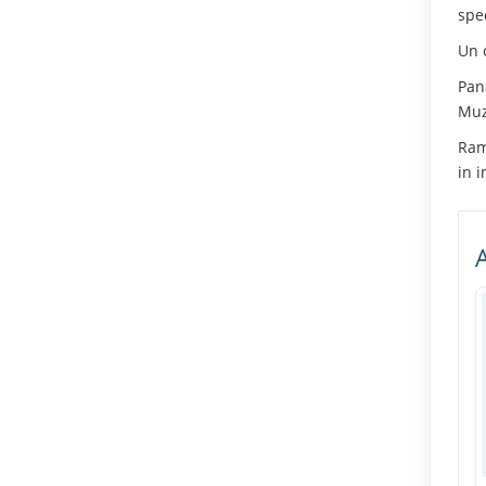
spe
Un 
Pan
Muz
Ram
in i