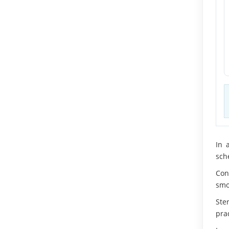
In 
sch
Con
smo
Ste
pra