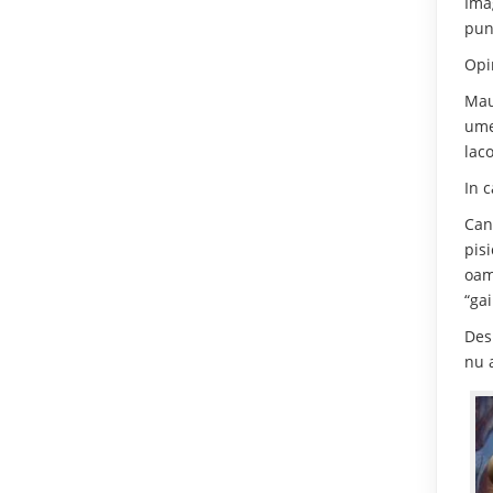
Ima
pun
Opi
Mau
ume
lac
In 
Can
pis
oam
“gai
Des
nu 