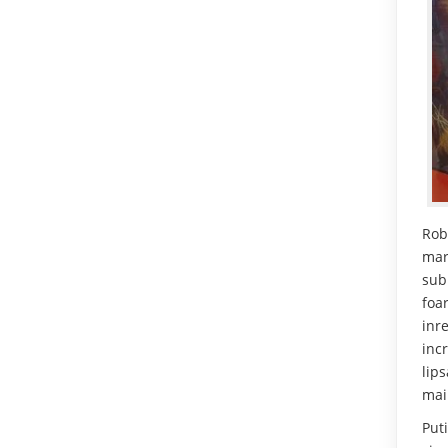
Rob
mar
sub
foar
inr
inc
lip
mai
Put