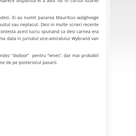
oarece disparitia ei a avut loc in cursul istoriei
ndezi. Ei au numit pasarea Mauritius walghvoge
stul sau neplacut. Desi in multe scrieri recente
 contesta acest lucru spunand ca desi carnea era
ima data in jurnalul vice-amiralului Wybrand van
landez “dodoor” pentru “lenes”, dar mai probabil
ne de pe posteriorul pasarii.