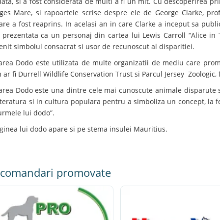
data, si a fost considerata de multi a fi un mit. Cu descoperirea p
ges Mare, si rapoartele scrise despre ele de George Clarke, pro
are a fost reaprins. In acelasi an in care Clarke a inceput sa publ
t prezentata ca un personaj din cartea lui Lewis Carroll “Alice in 
enit simbolul consacrat si usor de recunoscut al disparitiei.
area Dodo este utilizata de multe organizatii de mediu care promo
 ar fi Durrell Wildlife Conservation Trust si Parcul Jersey Zoologic,
area Dodo este una dintre cele mai cunoscute animale disparute si
literatura si in cultura populara pentru a simboliza un concept, la 
urmele lui dodo”.
ginea lui dodo apare si pe stema insulei Mauritius.
comandari promovate