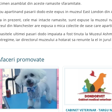
cimen asamblat din aceste ramasite sfaramitate.
ou apartinand pasarii dodo este expus in muzeul East London din A
a in prezent, cele mai intacte ramasite, sunt expuse la muzeul nat
eul din Manchester are expusa o mica colectie de oase care aparti
asitele ultimei pasari dodo impaiata a fost tinuta la Muzeul Ashm
ntregime, iar directorul muzeului a hotarat sa renunte la el in jurul
Afaceri promovate
CABINET VETERINAR · TARGU 