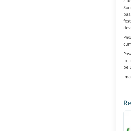
ciu
Son
pas
fos
dev
Pas
cum
Pas
in 
pe 
Ima
Re