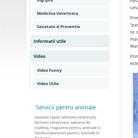
Ingrijire
Pas
uma
Medicina Veterinara
Pri
“pa
Sanatate si Preventie
se 
mai
Informatii utile
Warw
Video
Eti
est
Video Funny
Video Utile
Servicii
pentru animale
Gaseste rapid cabinete veterinare,
farmacii veterinare, saloane de
toaletaj, magazine pentru animale si
hoteluri/pensiuni pentru animale in