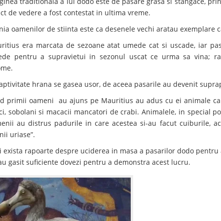
ginea traditionala a lui dodo este de pasare grasa si stangace, pri
ct de vedere a fost contestat in ultima vreme.
nia oamenilor de stiinta este ca desenele vechi aratau exemplare 
ritius era marcata de sezoane atat umede cat si uscade, iar pa
de pentru a supravietui in sezonul uscat ce urma sa vina; r
ome.
captivitate hrana se gasea usor, de aceea pasarile au devenit supr
d primii oameni au ajuns pe Mauritius au adus cu ei animale care
ici, sobolani si macacii mancatori de crabi. Animalele, in special po
enii au distrus padurile in care acestea si-au facut cuiburile, a
nii uriase”.
i exista rapoarte despre uciderea in masa a pasarilor dodo pentru a
au gasit suficiente dovezi pentru a demonstra acest lucru.