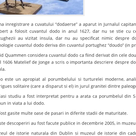
ma inregistrare a cuvatului “dodaerse” a aparut in Jurnalul capi
bert a folosit cuvantul dodo in anul 1627, dar nu se stie cu c
tughezii au vizitat insula, dar nu au specificat nimic despre d
mologie cuvantul dodo deriva din cuvantul portughez “doudo” (in p
id Quammen considera cuvantul dodo ca fiind derivat din cele doua
l 1606 Matelief de Jonge a scris o importanta descriere despre dod
la.
o este un apropiat al porumbelului si turturelei moderne, anali
igues solitaire (care a disparut si el) in jurul granitei dintre paleo
lasi studiu a fost interpretat pentru a arata ca porumbelul din S
un in viata a lui dodo.
ost gasite multe oase de pasari in diferite stadii de maturitate.
ste descoperiri au fost facute publice in decembrie 2005, in muzeul
eul de istorie naturala din Dublin si muzeul de istorie din cadru