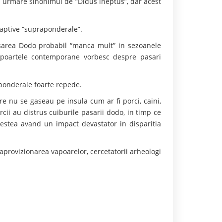
n urmare sinonimul de “Didus ineptus”, dar acest
captive “supraponderale”.
sarea Dodo probabil “manca mult” in sezoanele
apoartele contemporane vorbesc despre pasari
aponderale foarte repede.
 nu se gaseau pe insula cum ar fi porci, caini,
rcii au distrus cuiburile pasarii dodo, in timp ce
cestea avand un impact devastator in disparitia
provizionarea vapoarelor, cercetatorii arheologi