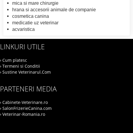
mica si mare chirurgie
hrana si accesorii animale de companie
cosmetica canina
medicatie uz veterinar
acvaristica
LINKURI UTILE
› Cum platesc
› Termeni si Conditii
› Sustine Veterinarul.Com
PARTENERI MEDIA
› Cabinete-Veterinare.ro
› SalonFrizerieCanina.com
› Veterinar-Romania.ro