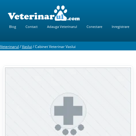
Blog
Contact
Adauga Veterinarul
Conectare
Inregistrare
Veterinarul
/
Vaslui
/
Cabinet Veterinar Vaslui