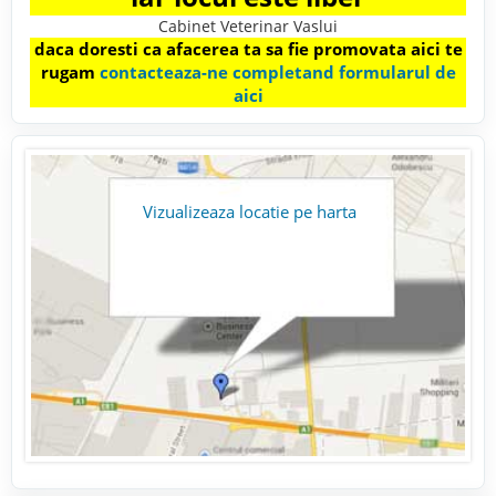
Cabinet Veterinar Vaslui
daca doresti ca afacerea ta sa fie promovata aici te
rugam
contacteaza-ne completand formularul de
aici
Vizualizeaza locatie pe harta