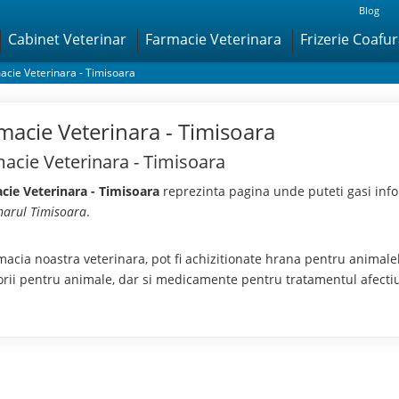
Blog
Cabinet Veterinar
Farmacie Veterinara
Frizerie Coafu
acie Veterinara - Timisoara
macie Veterinara - Timisoara
acie Veterinara - Timisoara
cie Veterinara - Timisoara
reprezinta pagina unde puteti gasi info
narul Timisoara
.
macia noastra veterinara, pot fi achizitionate hrana pentru animal
orii pentru animale, dar si medicamente pentru tratamentul afectiu