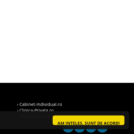
› Cabinet-Individual.ro
› Clinica-Privata.ro
› Medic-Bun.com
AM INTELES, SUNT DE ACORD!