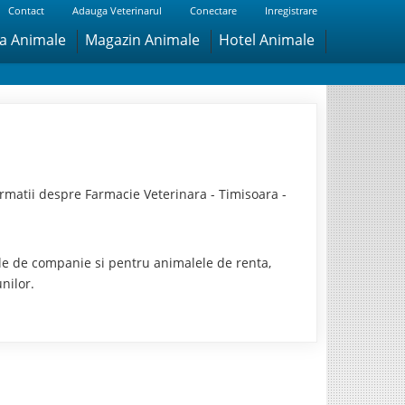
Contact
Adauga Veterinarul
Conectare
Inregistrare
ra Animale
Magazin Animale
Hotel Animale
rmatii despre Farmacie Veterinara - Timisoara -
ele de companie si pentru animalele de renta,
nilor.