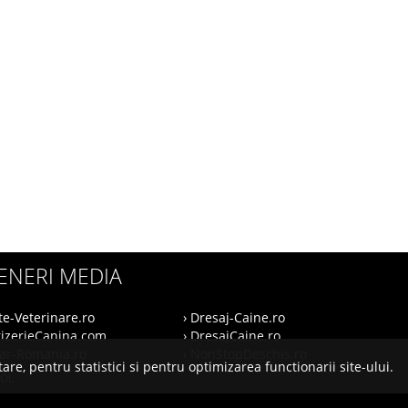
ENERI MEDIA
te-Veterinare.ro
› Dresaj-Caine.ro
rizerieCanina.com
› DresajCaine.ro
nar-Romania.ro
› NonStopDeschis.ro
are, pentru statistici si pentru optimizarea functionarii site-ului.
SOL