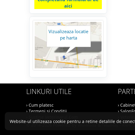
aici
Vizualizeaza locatie
pe harta
LINKURI UTILE
PART
› Cum platesc
› Cabine
› Termeni si Conditii
› SalonF
› Sustine Veterinarul.Com
› Veteri
Website-ul utilizeaza cookie pentru a retine detaliile de conect
© 2014-2026 Powered by
&
-
VilonMedia
TekaBility
ANPC