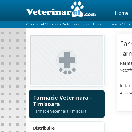
Home
Veterinarul
/
Farmacie Veterinara
/
Judet Timis
/
Timisoara
/
Farm
Far
Farm
Farma
Veteri
In far
acces
Farmacie Veterinara -
Timisoara
Farmacie Veterinara Timisoara
Distribuire