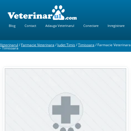
Blog
Contact
Adauga Veterinarul
Conectare
Inregistrare
Veterinarul
/
Farmacie Veterinara
/
Judet Timis
/
Timisoara
/
Farmacie Veterinara
- Timisoara