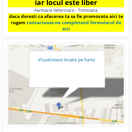
iar locul este liber
Farmacie Veterinara - Timisoara
daca doresti ca afacerea ta sa fie promovata aici te
rugam
contacteaza-ne completand formularul de
aici
Vizualizeaza locatie pe harta