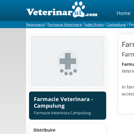
Home
Veterinarul
/
Farmacie Veterinara
/
Judet Arges
/
Campulung
/
Fa
Far
Farm
Farma
Veter
In far
acces
Farmacie Veterinara -
Campulung
Farmacie Veterinara Campulung
Distribuire