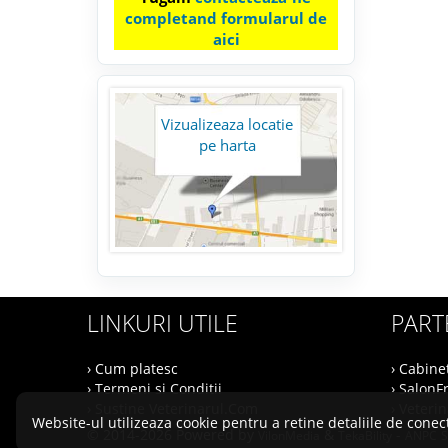
completand formularul de
aici
Vizualizeaza locatie
pe harta
LINKURI UTILE
PART
› Cum platesc
› Cabine
› Termeni si Conditii
› SalonF
› Sustine Veterinarul.Com
› Veteri
Website-ul utilizeaza cookie pentru a retine detaliile de conect
© 2014-2026 Powered by
&
-
VilonMedia
TekaBility
ANPC