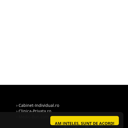
› Cabinet-Individual.ro
› Clinica-Privata.ro
› Medic-Bun.com
AM INTELES, SUNT DE ACORD!