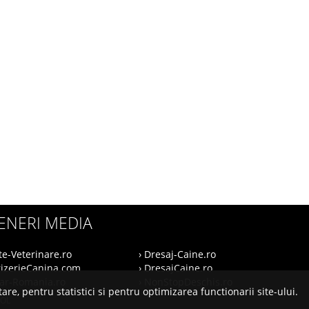
ENERI MEDIA
te-Veterinare.ro
› Dresaj-Caine.ro
rizerieCanina.com
› DresajCaine.ro
nar-Romania.ro
› NonStopDeschis.ro
are, pentru statistici si pentru optimizarea functionarii site-ului.
SOL