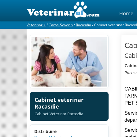
Home
Veterinarul
/
Caras-Severin
/
Racasdia
/
Cabinet veterinar Racasd
Cab
Cabi
Cabin
Racas
CABI
FARM
Cabinet veterinar
PET 
Racasdie
Servi
Cabinet Veterinar Racasdia
depar
Servi
Distribuire