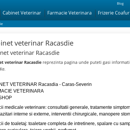
Blog
Cabinet Veterinar
Farmacie Veterinara
Frizerie Coafu
ie
inet veterinar Racasdie
net veterinar Racasdie
et veterinar Racasdie
reprezinta pagina unde puteti gasi informati
dia
.
NET VETERINAR Racasdia - Caras-Severin
ACIE VETERINARA
SHOP
cii medicale veterinare: consultatii generale, tratamente simptoma
azitari interne si externe, interventii chirurgicale, manopere sto
cii de toaletaj: toaletare completa de intretinere, spalare cu sa