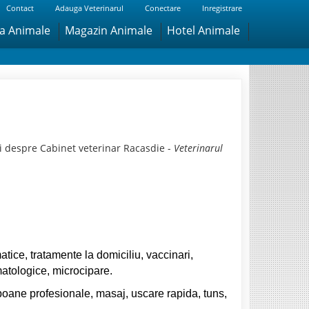
Contact
Adauga Veterinarul
Conectare
Inregistrare
ra Animale
Magazin Animale
Hotel Animale
i despre Cabinet veterinar Racasdie -
Veterinarul
tice, tratamente la domiciliu, vaccinari,
matologice, microcipare.
mpoane profesionale, masaj, uscare rapida, tuns,