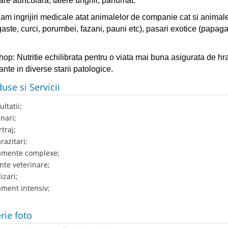
are auriculara, taiere unghii, parfumat.
m ingrijiri medicale atat animalelor de companie cat si animalelor
gaste, curci, porumbei, fazani, pauni etc), pasari exotice (papagali,
hop: Nutritie echilibrata pentru o viata mai buna asigurata de hr
nte in diverse starii patologice.
use si Servicii
ltatii;
nari;
traj;
azitari;
mente complexe;
te veterinare;
izari;
ment intensiv;
rie foto