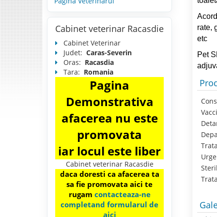
toalet
Pagina Veterinarul
Acorda
Cabinet veterinar Racasdie
rate, 
etc
Cabinet Veterinar
Judet:
Caras-Severin
Pet S
Oras:
Racasdia
adjuva
Tara:
Romania
Prod
Pagina
Demonstrativa
Consu
Vacci
afacerea nu este
Detar
promovata
Depar
Trata
iar locul este liber
Urgen
Cabinet veterinar Racasdie
Steril
daca doresti ca afacerea ta
Trata
sa fie promovata aici te
rugam
contacteaza-ne
Gale
completand formularul de
aici