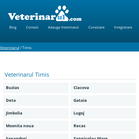
Blog
Contact
Adauga Veterinarul
Conectare
Inregistrare
Veterinarul
/
Timis
Veterinarul
Timis
Buzias
Ciacova
Deta
Gataia
Jimbolia
Lugoj
Mosnita noua
Recas
Sanandrei
Sannicolau Mare