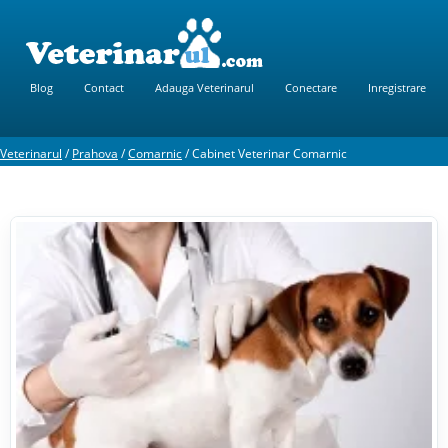
Blog
Contact
Adauga Veterinarul
Conectare
Inregistrare
Veterinarul
/
Prahova
/
Comarnic
/
Cabinet Veterinar Comarnic