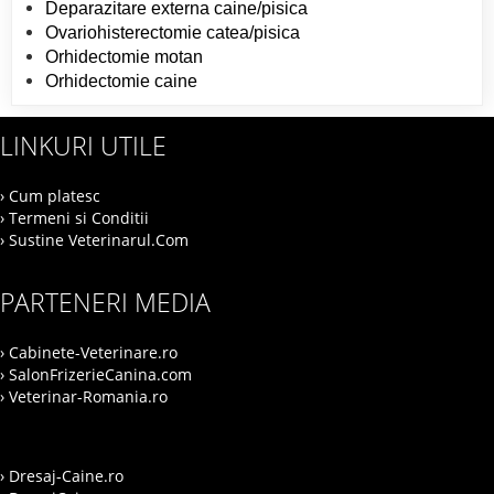
Deparazitare externa caine/pisica
Ovariohisterectomie catea/pisica
Orhidectomie motan
Orhidectomie caine
LINKURI UTILE
› Cum platesc
› Termeni si Conditii
› Sustine Veterinarul.Com
PARTENERI MEDIA
› Cabinete-Veterinare.ro
› SalonFrizerieCanina.com
› Veterinar-Romania.ro
› Dresaj-Caine.ro