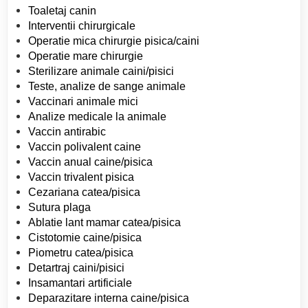
Toaletaj canin
Interventii chirurgicale
Operatie mica chirurgie pisica/caini
Operatie mare chirurgie
Sterilizare animale caini/pisici
Teste, analize de sange animale
Vaccinari animale mici
Analize medicale la animale
Vaccin antirabic
Vaccin polivalent caine
Vaccin anual caine/pisica
Vaccin trivalent pisica
Cezariana catea/pisica
Sutura plaga
Ablatie lant mamar catea/pisica
Cistotomie caine/pisica
Piometru catea/pisica
Detartraj caini/pisici
Insamantari artificiale
Deparazitare interna caine/pisica