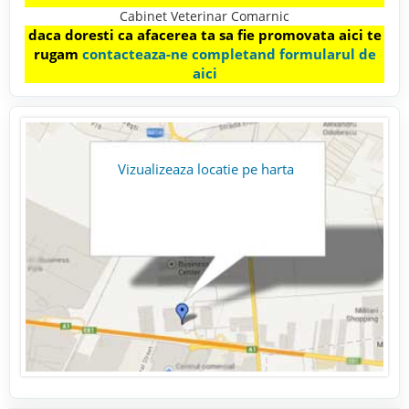
Cabinet Veterinar Comarnic
daca doresti ca afacerea ta sa fie promovata aici te
rugam
contacteaza-ne completand formularul de
aici
Vizualizeaza locatie pe harta