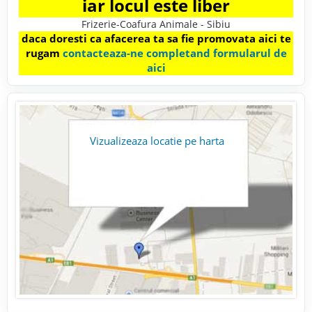
iar locul este liber
Frizerie-Coafura Animale - Sibiu
daca doresti ca afacerea ta sa fie promovata aici te
rugam
contacteaza-ne completand formularul de
aici
Vizualizeaza locatie pe harta