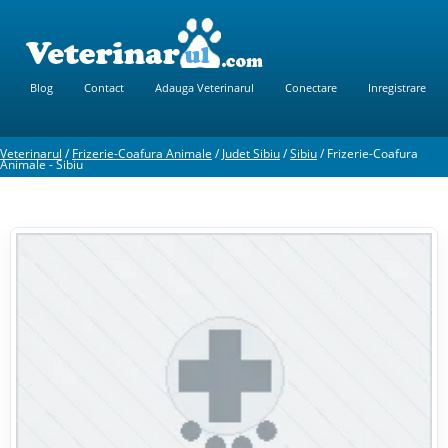
Blog
Contact
Adauga Veterinarul
Conectare
Inregistrare
Veterinarul
/
Frizerie-Coafura Animale
/
Judet Sibiu
/
Sibiu
/
Frizerie-Coafura
Animale - Sibiu