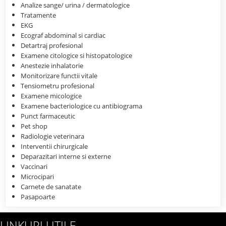
Analize sange/ urina / dermatologice
Tratamente
EKG
Ecograf abdominal si cardiac
Detartraj profesional
Examene citologice si histopatologice
Anestezie inhalatorie
Monitorizare functii vitale
Tensiometru profesional
Examene micologice
Examene bacteriologice cu antibiograma
Punct farmaceutic
Pet shop
Radiologie veterinara
Interventii chirurgicale
Deparazitari interne si externe
Vaccinari
Microcipari
Carnete de sanatate
Pasapoarte
LINKURI UTILE