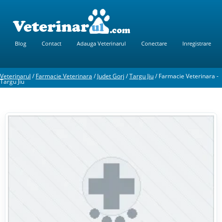
Blog
Contact
Adauga Veterinarul
Conectare
Inregistrare
Veterinarul
/
Farmacie Veterinara
/
Judet Gorj
/
Targu Jiu
/
Farmacie Veterinara -
Targu Jiu