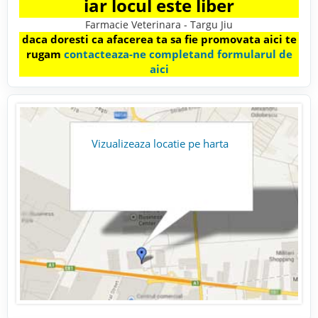
iar locul este liber
Farmacie Veterinara - Targu Jiu
daca doresti ca afacerea ta sa fie promovata aici te
rugam
contacteaza-ne completand formularul de
aici
Vizualizeaza locatie pe harta