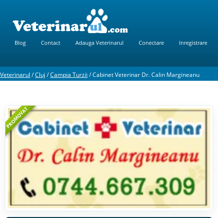
Blog
Contact
Adauga Veterinarul
Conectare
Inregistrare
Veterinarul
/
Cluj
/
Campia Turzii
/
Cabinet Veterinar Dr. Calin Margineanu
PROMOVAT