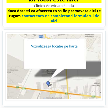
Clinica Veterinara Sandu
daca doresti ca afacerea ta sa fie promovata aici te
rugam
contacteaza-ne completand formularul de
aici
Vizualizeaza locatie pe harta