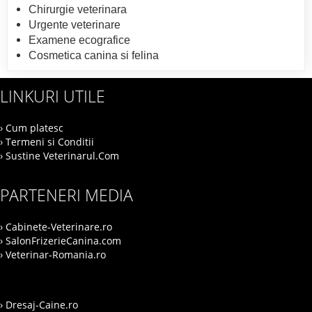
Chirurgie veterinara
Urgente veterinare
Examene ecografice
Cosmetica canina si felina
LINKURI UTILE
› Cum platesc
› Termeni si Conditii
› Sustine Veterinarul.Com
PARTENERI MEDIA
› Cabinete-Veterinare.ro
› SalonFrizerieCanina.com
› Veterinar-Romania.ro
› Dresaj-Caine.ro