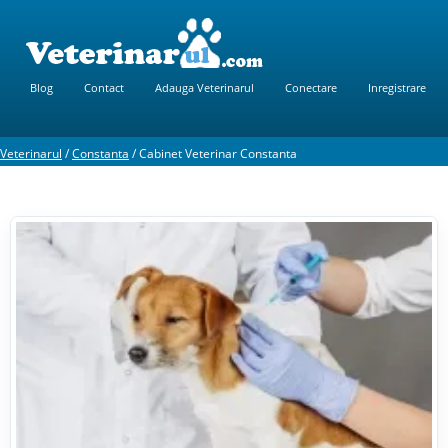
Blog
Contact
Adauga Veterinarul
Conectare
Inregistrare
Veterinarul
/
Constanta
/
Cabinet Veterinar Constanta