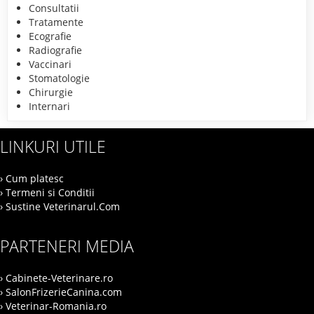
Consultatii
Tratamente
Ecografie
Radiografie
Vaccinari
Stomatologie
Chirurgie
Internari
LINKURI UTILE
› Cum platesc
› Termeni si Conditii
› Sustine Veterinarul.Com
PARTENERI MEDIA
› Cabinete-Veterinare.ro
› SalonFrizerieCanina.com
› Veterinar-Romania.ro