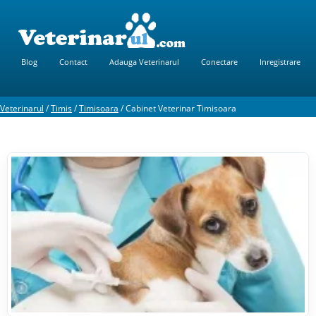
Blog
Contact
Adauga Veterinarul
Conectare
Inregistrare
Veterinarul
/
Timis
/
Timisoara
/
Cabinet Veterinar Timisoara