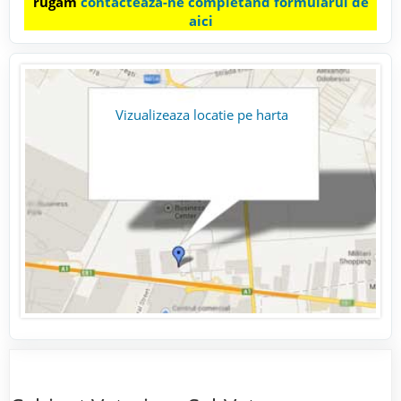
rugam
contacteaza-ne completand formularul de
aici
Vizualizeaza locatie pe harta