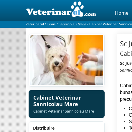
Home
Veterinarul
/
Timis
/
Sannicolau Mare
/
Cabinet Veterinar Sannic
Sc J
Cabi
Sc Jur
Sanni
Cabin
bunas
Cabinet Veterinar
precu
Sannicolau Mare
C
Cabinet Veterinar Sannicolau Mare
C
S
Distribuire
T