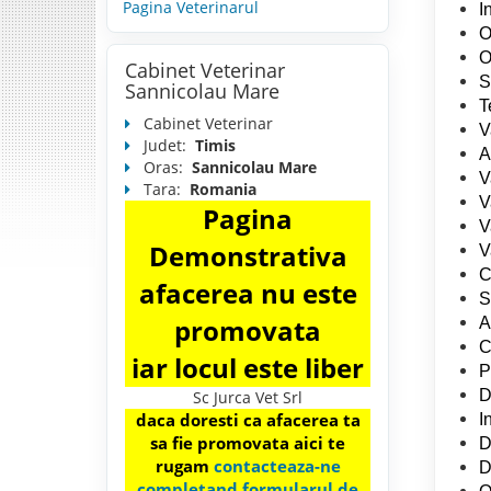
Pagina Veterinarul
I
O
O
Cabinet Veterinar
S
Sannicolau Mare
T
Cabinet Veterinar
V
Judet:
Timis
A
Oras:
Sannicolau Mare
V
Tara:
Romania
V
Pagina
V
Demonstrativa
V
C
afacerea nu este
S
promovata
A
C
iar locul este liber
P
D
Sc Jurca Vet Srl
daca doresti ca afacerea ta
I
sa fie promovata aici te
D
rugam
contacteaza-ne
D
completand formularul de