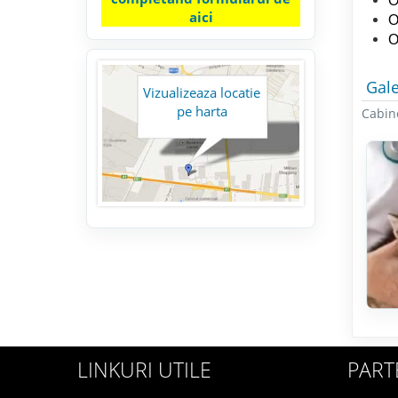
O
aici
O
O
Gale
Vizualizeaza locatie
pe harta
Cabin
LINKURI UTILE
PART