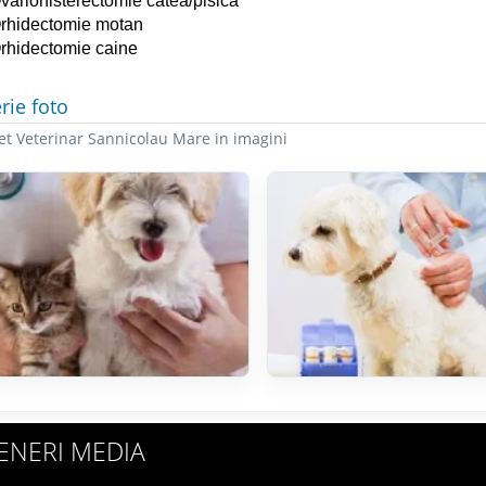
variohisterectomie catea/pisica
rhidectomie motan
rhidectomie caine
rie foto
et Veterinar Sannicolau Mare in imagini
ENERI MEDIA