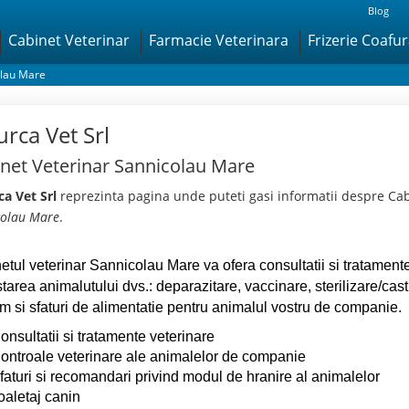
Blog
Cabinet Veterinar
Farmacie Veterinara
Frizerie Coafu
olau Mare
urca Vet Srl
net Veterinar Sannicolau Mare
ca Vet Srl
reprezinta pagina unde puteti gasi informatii despre Ca
colau Mare
.
etul veterinar Sannicolau Mare va ofera consultatii si tratamente
tarea animalutului dvs.: deparazitare, vaccinare, sterilizare/cas
m si sfaturi de alimentatie pentru animalul vostru de companie.
onsultatii si tratamente veterinare
ontroale veterinare ale animalelor de companie
faturi si recomandari privind modul de hranire al animalelor
oaletaj canin