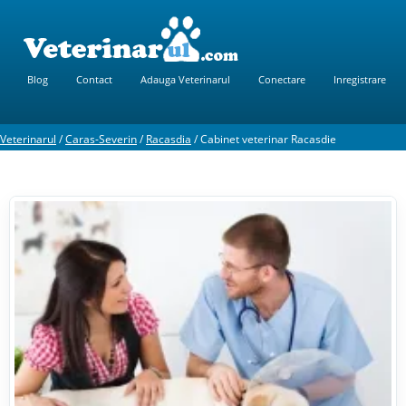
Blog
Contact
Adauga Veterinarul
Conectare
Inregistrare
Veterinarul
/
Caras-Severin
/
Racasdia
/
Cabinet veterinar Racasdie