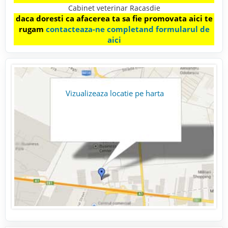
Cabinet veterinar Racasdie
daca doresti ca afacerea ta sa fie promovata aici te
rugam
contacteaza-ne completand formularul de
aici
Vizualizeaza locatie pe harta