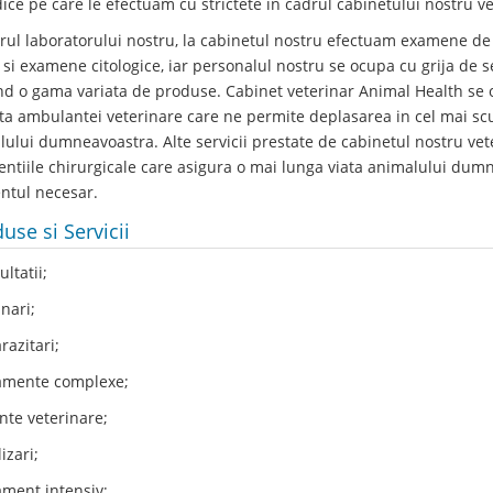
ice pe care le efectuam cu strictete in cadrul cabinetului nostru ve
rul laboratorului nostru, la cabinetul nostru efectuam examene de
si examene citologice, iar personalul nostru se ocupa cu grija de se
ind o gama variata de produse. Cabinet veterinar Animal Health se 
ita ambulantei veterinare care ne permite deplasarea in cel mai sc
ului dumneavoastra. Alte servicii prestate de cabinetul nostru vete
entiile chirurgicale care asigura o mai lunga viata animalului dumn
tul necesar.
use si Servicii
ltatii;
nari;
azitari;
mente complexe;
te veterinare;
izari;
ment intensiv;