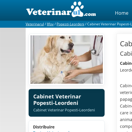
Home
Veterinarul
/
Ilfov
/
Popesti-Leordeni
/
Cabinet Veterinar Popesti-
Cab
Cabi
Cabin
Leord
Cabine
veteri
Cabinet Veterinar
papaga
Popesti-Leordeni
Cabine
Cabinet Veterinar Popesti-Leordeni
care i
animal
compo
Distribuire