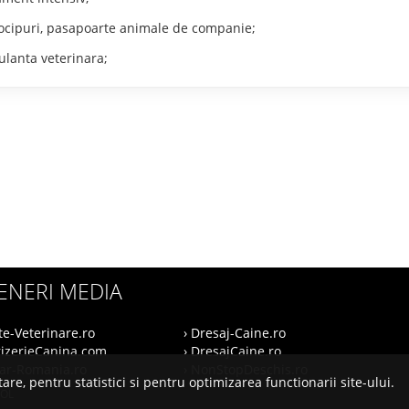
cipuri, pasapoarte animale de companie;
anta veterinara;
ENERI MEDIA
te-Veterinare.ro
› Dresaj-Caine.ro
rizerieCanina.com
› DresajCaine.ro
nar-Romania.ro
› NonStopDeschis.ro
are, pentru statistici si pentru optimizarea functionarii site-ului.
SOL