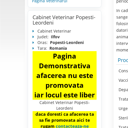
Pagina Veterinarul
period
In cad
Cabinet Veterinar Popesti-
sange 
Leordeni
folos
dator
Cabinet Veterinar
Judet:
Ilfov
animal
Oras:
Popesti-Leordeni
interv
Tara:
Romania
momen
Pagina
Prod
Demonstrativa
Consu
afacerea nu este
Vacci
promovata
Depar
iar locul este liber
Trata
Cabinet Veterinar Popesti-
Leordeni
Urgen
daca doresti ca afacerea ta
Steril
sa fie promovata aici te
rugam
contacteaza-ne
Trata