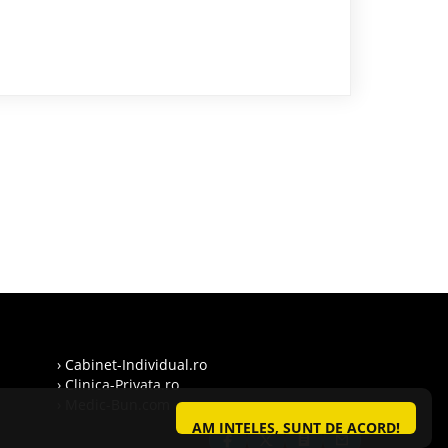
› Cabinet-Individual.ro
› Clinica-Privata.ro
› Medic-Bun.com
AM INTELES, SUNT DE ACORD!