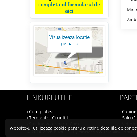
completand formularul de
Micro
aici
Ambul
Vizualizeaza locatie
pe harta
LINKURI UTILE
PART
› Cum platesc
› Cabine
› Termeni si Conditii
› SalonF
› Sustine Veterinarul.Com
› Veteri
Website-ul utilizeaza cookie pentru a retine detaliile de conect
© 2014-2026 Powered by
&
-
VilonMedia
TekaBility
ANPC