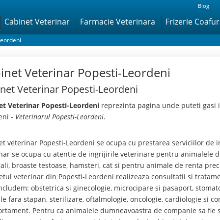
Blog
Cabinet Veterinar
Farmacie Veterinara
Frizerie Coafu
Leordeni
inet Veterinar Popesti-Leordeni
net Veterinar Popesti-Leordeni
et Veterinar Popesti-Leordeni
reprezinta pagina unde puteti gasi i
eni -
Veterinarul Popesti-Leordeni
.
t veterinar Popesti-Leordeni se ocupa cu prestarea serviciilor de i
nar se ocupa cu atentie de ingrijirile veterinare pentru animalele
li, broaste testoase, hamsteri, cat si pentru animale de renta precum
tul veterinar din Popesti-Leordeni realizeaza consultatii si tratame
ncludem: obstetrica si ginecologie, microcipare si pasaport, stomatol
e fara stapan, sterilizare, oftalmologie, oncologie, cardiologie si c
rtament. Pentru ca animalele dumneavoastra de companie sa fie 