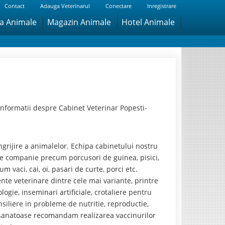
Contact
Adauga Veterinarul
Conectare
Inregistrare
ra Animale
Magazin Animale
Hotel Animale
nformatii despre Cabinet Veterinar Popesti-
ngrijire a animalelor. Echipa cabinetului nostru
 de companie precum porcusori de guinea, pisici,
 vaci, cai, oi, pasari de curte, porci etc.
nte veterinare dintre cele mai variante, printre
ogie, inseminari artificiale, crotaliere pentru
onsiliere in probleme de nutritie, reproductie,
sanatoase recomandam realizarea vaccinurilor