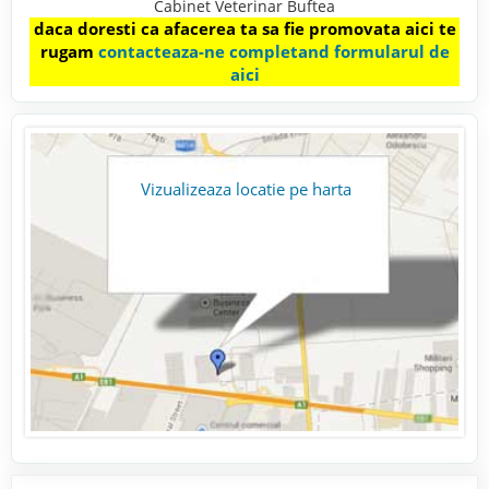
Cabinet Veterinar Buftea
daca doresti ca afacerea ta sa fie promovata aici te
rugam
contacteaza-ne completand formularul de
aici
Vizualizeaza locatie pe harta