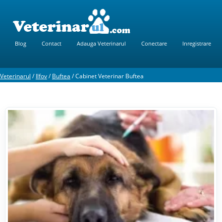
Blog
Contact
Adauga Veterinarul
Conectare
Inregistrare
Veterinarul
/
Ilfov
/
Buftea
/
Cabinet Veterinar Buftea