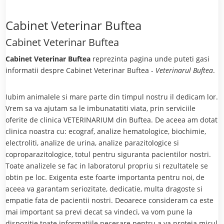
Cabinet Veterinar Buftea
Cabinet Veterinar Buftea
Cabinet Veterinar Buftea
reprezinta pagina unde puteti gasi
informatii despre Cabinet Veterinar Buftea -
Veterinarul Buftea
.
Iubim animalele si mare parte din timpul nostru il dedicam lor.
Vrem sa va ajutam sa le imbunatatiti viata, prin serviciile
oferite de clinica VETERINARIUM din Buftea. De aceea am dotat
clinica noastra cu: ecograf, analize hematologice, biochimie,
electroliti, analize de urina, analize parazitologice si
coproparazitologice, totul pentru siguranta pacientilor nostri.
Toate analizele se fac in laboratorul propriu si rezultatele se
obtin pe loc. Exigenta este foarte importanta pentru noi, de
aceea va garantam seriozitate, dedicatie, multa dragoste si
empatie fata de pacientii nostri. Deoarece consideram ca este
mai important sa previ decat sa vindeci, va vom pune la
dispozitie toate informatiile necesare pentru a va proteja micul