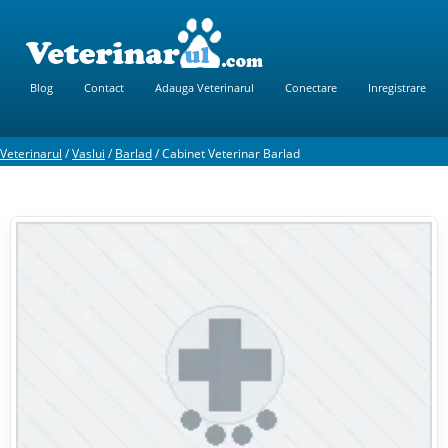
Blog
Contact
Adauga Veterinarul
Conectare
Inregistrare
Veterinarul
/
Vaslui
/
Barlad
/
Cabinet Veterinar Barlad