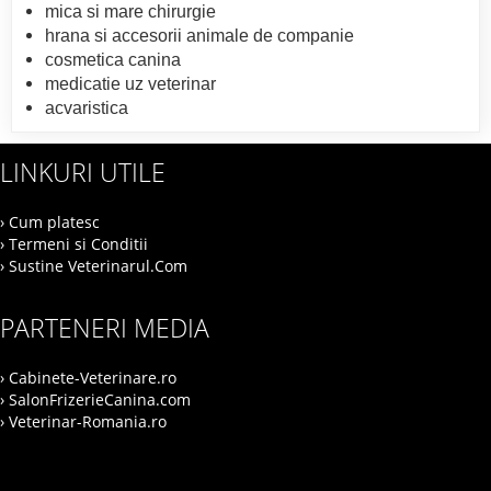
mica si mare chirurgie
hrana si accesorii animale de companie
cosmetica canina
medicatie uz veterinar
acvaristica
LINKURI UTILE
› Cum platesc
› Termeni si Conditii
› Sustine Veterinarul.Com
PARTENERI MEDIA
› Cabinete-Veterinare.ro
› SalonFrizerieCanina.com
› Veterinar-Romania.ro