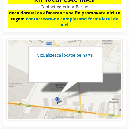
Cabinet Veterinar Barlad
daca doresti ca afacerea ta sa fie promovata aici te
rugam
contacteaza-ne completand formularul de
aici
Vizualizeaza locatie pe harta