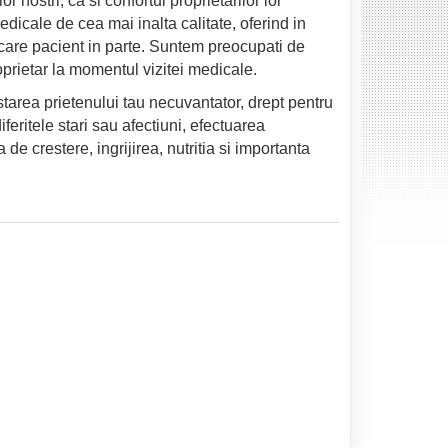
 nostri, ca si confortul proprietarilor lor
medicale de cea mai inalta calitate, oferind in
ecare pacient in parte. Suntem preocupati de
prietar la momentul vizitei medicale.
starea prietenului tau necuvantator, drept pentru
iferitele stari sau afectiuni, efectuarea
de crestere, ingrijirea, nutritia si importanta