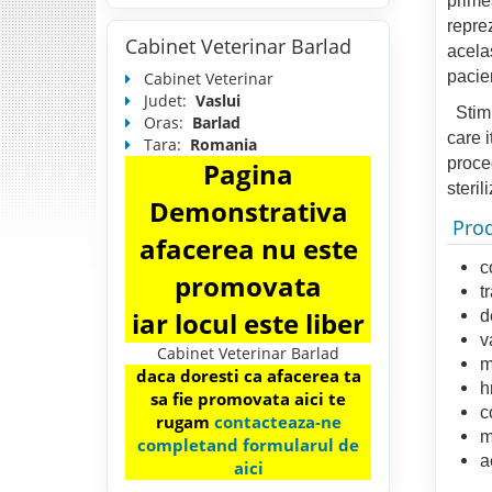
primea
reprez
Cabinet Veterinar Barlad
acela
pacie
Cabinet Veterinar
Judet:
Vaslui
Stim 
Oras:
Barlad
care i
Tara:
Romania
proced
Pagina
sterili
Demonstrativa
Prod
afacerea nu este
c
promovata
t
iar locul este liber
d
v
Cabinet Veterinar Barlad
m
daca doresti ca afacerea ta
h
sa fie promovata aici te
c
rugam
contacteaza-ne
m
completand formularul de
a
aici