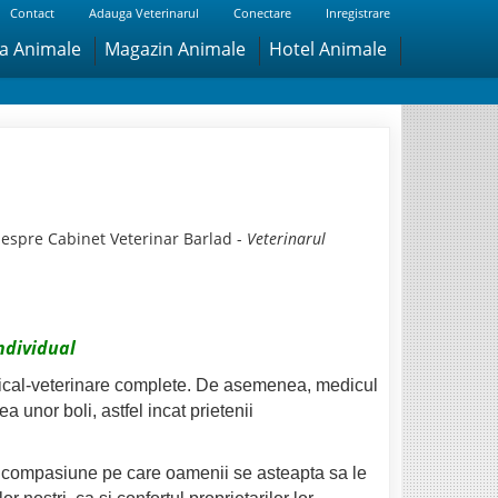
Contact
Adauga Veterinarul
Conectare
Inregistrare
ra Animale
Magazin Animale
Hotel Animale
despre Cabinet Veterinar Barlad -
Veterinarul
ndividual
edical-veterinare complete. De asemenea, medicul
 unor boli, astfel incat prietenii
si compasiune pe care oamenii se asteapta sa le