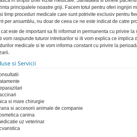
sca in timpul unei vizite medicale. Sanatatea si binele pacientilor
inta principalele noastre griji. Facem totul pentru oferi ingrijiri 
si timp proceduri medicale care sunt potrivite exclusiv pentru fi
nt per ansamblu, nu doar de ceea ce ne este indicat de catre pro
cat este de important sa fii informat in permanenta cu privire la 
ti vom raspunde tuturor intrebarilor si iti vom explica ce implica d
urilor medicale si te vom informa constant cu privire la perioada 
zarii.
use si Servicii
onsultatii
ratamente
eparazitari
accinari
ica si mare chirurgie
rana si accesorii animale de companie
osmetica canina
edicatie uz veterinar
cvaristica