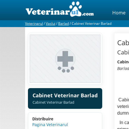
Home
Veterinarul
/
Vaslui
/
Barlad
/
Cabinet Veterinar Barlad
Cab
Cabi
Cabin
Barla
Cabinet Veterinar Barlad
Cabin
Cabinet Veterinar Barlad
veteri
dumnea
Distribuire
In ca
Pagina Veterinarul