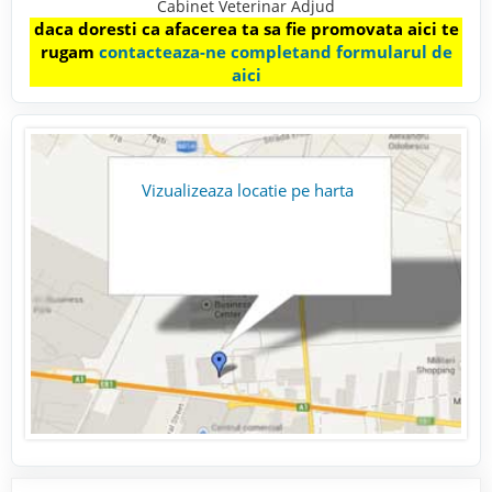
Cabinet Veterinar Adjud
daca doresti ca afacerea ta sa fie promovata aici te
rugam
contacteaza-ne completand formularul de
aici
Vizualizeaza locatie pe harta