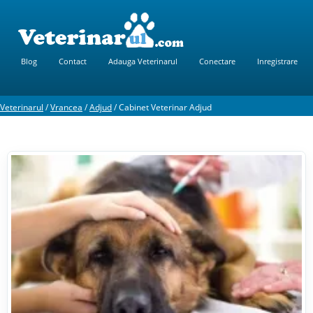
Blog
Contact
Adauga Veterinarul
Conectare
Inregistrare
Veterinarul
/
Vrancea
/
Adjud
/
Cabinet Veterinar Adjud