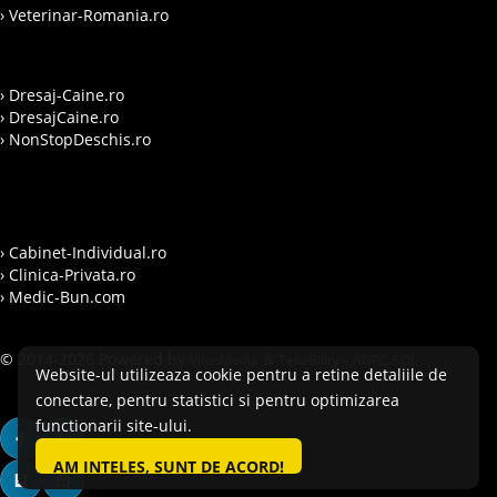
› Veterinar-Romania.ro
› Dresaj-Caine.ro
› DresajCaine.ro
› NonStopDeschis.ro
› Cabinet-Individual.ro
› Clinica-Privata.ro
› Medic-Bun.com
© 2014-2026 Powered by
&
-
VilonMedia
TekaBility
ANPC
SOL
Website-ul utilizeaza cookie pentru a retine detaliile de
conectare, pentru statistici si pentru optimizarea
functionarii site-ului.
AM INTELES, SUNT DE ACORD!