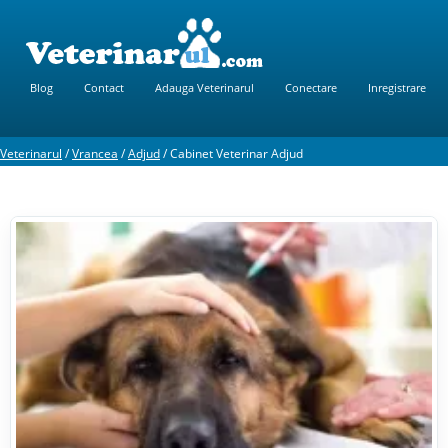
Blog
Contact
Adauga Veterinarul
Conectare
Inregistrare
Veterinarul
/
Vrancea
/
Adjud
/
Cabinet Veterinar Adjud