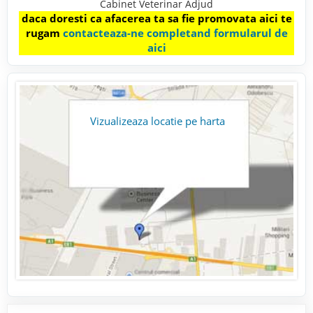
Cabinet Veterinar Adjud
daca doresti ca afacerea ta sa fie promovata aici te
rugam
contacteaza-ne completand formularul de
aici
Vizualizeaza locatie pe harta