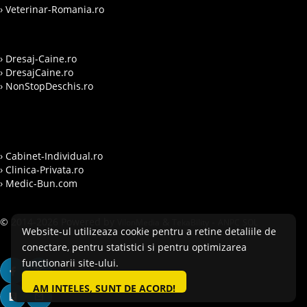
› Veterinar-Romania.ro
› Dresaj-Caine.ro
› DresajCaine.ro
› NonStopDeschis.ro
› Cabinet-Individual.ro
› Clinica-Privata.ro
› Medic-Bun.com
© 2014-2026 Powered by
&
-
VilonMedia
TekaBility
ANPC
SOL
Website-ul utilizeaza cookie pentru a retine detaliile de
conectare, pentru statistici si pentru optimizarea
functionarii site-ului.
AM INTELES, SUNT DE ACORD!