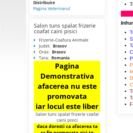
Distribuire
T
Pagina Veterinarul
Infru
Salon tuns spalat frizerie
coafat caini pisici
T
S
Frizerie-Coafura Animale
Judet:
Brasov
T
Oras:
Brasov
C
Tara:
Romania
P
Pagina
P
I
Demonstrativa
D
afacerea nu este
C
T
promovata
T
iar locul este liber
F
Salon tuns spalat frizerie coafat
caini pisici
daca doresti ca afacerea ta
sa fie promovata aici te