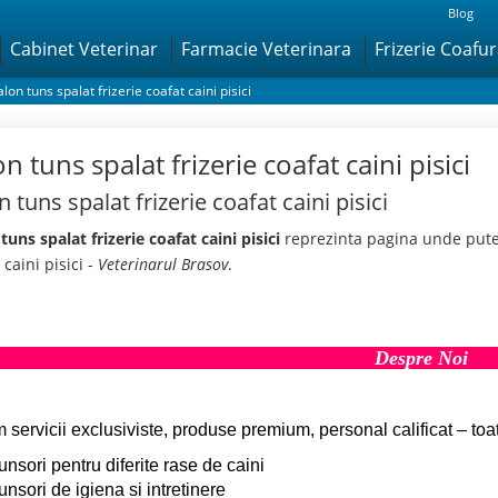
Blog
Cabinet Veterinar
Farmacie Veterinara
Frizerie Coafu
alon tuns spalat frizerie coafat caini pisici
n tuns spalat frizerie coafat caini pisici
n tuns spalat frizerie coafat caini pisici
tuns spalat frizerie coafat caini pisici
reprezinta pagina unde puteti
 caini pisici -
Veterinarul Brasov
.
Despre Noi
m servicii exclusiviste, produse premium, personal calificat – to
unsori pentru diferite rase de caini
unsori de igiena si intretinere