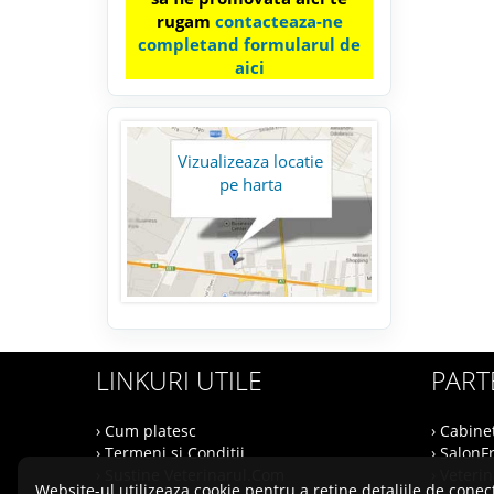
rugam
contacteaza-ne
completand formularul de
aici
Vizualizeaza locatie
pe harta
LINKURI UTILE
PART
› Cum platesc
› Cabine
› Termeni si Conditii
› SalonF
› Sustine Veterinarul.Com
› Veteri
Website-ul utilizeaza cookie pentru a retine detaliile de conect