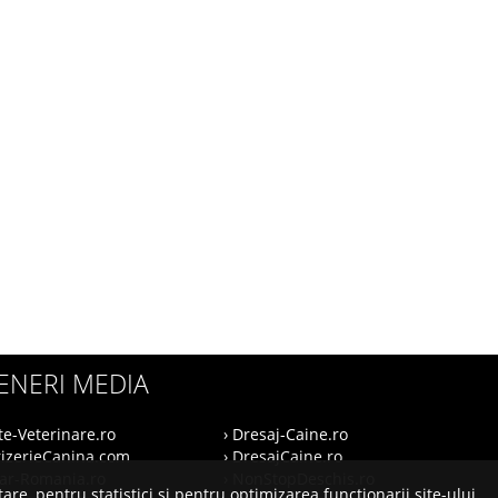
ENERI MEDIA
te-Veterinare.ro
› Dresaj-Caine.ro
rizerieCanina.com
› DresajCaine.ro
nar-Romania.ro
› NonStopDeschis.ro
are, pentru statistici si pentru optimizarea functionarii site-ului.