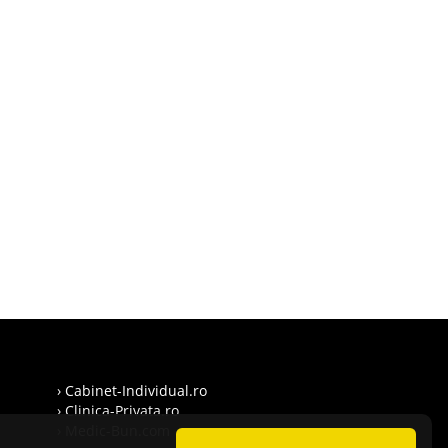
› Cabinet-Individual.ro
› Clinica-Privata.ro
› Medic-Bun.com