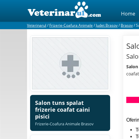
Home
Veterinarul
/
Frizerie-Coafura Animale
/
Judet Brasov
/
Brasov
/
S
Salo
Salo
Salon 
coafat
Salon tuns spalat
frizerie coafat caini
pisici
Oferi
Frizerie-Coafura Animale Brasov
T
T