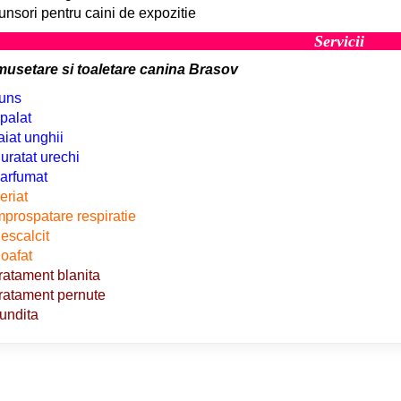
unsori pentru caini de expozitie
Servicii
musetare si toaletare canina Brasov
uns
palat
aiat unghii
uratat urechi
arfumat
eriat
mprospatare respiratie
escalcit
oafat
ratament blanita
ratament pernute
undita