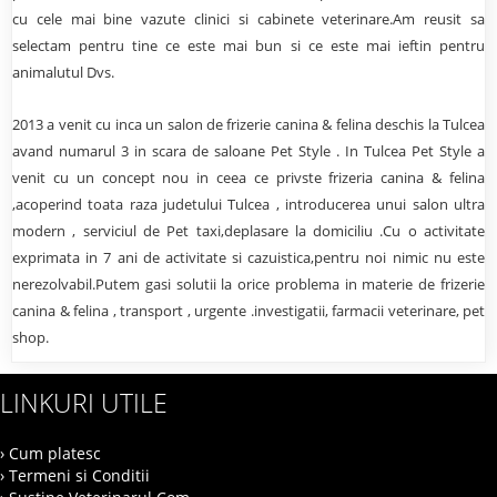
cu cele mai bine vazute clinici si cabinete veterinare.Am reusit sa
selectam pentru tine ce este mai bun si ce este mai ieftin pentru
animalutul Dvs.
2013 a venit cu inca un salon de frizerie canina & felina deschis la Tulcea
avand numarul 3 in scara de saloane Pet Style . In Tulcea Pet Style a
venit cu un concept nou in ceea ce privste frizeria canina & felina
,acoperind toata raza judetului Tulcea , introducerea unui salon ultra
modern , serviciul de Pet taxi,deplasare la domiciliu .Cu o activitate
exprimata in 7 ani de activitate si cazuistica,pentru noi nimic nu este
nerezolvabil.Putem gasi solutii la orice problema in materie de frizerie
canina & felina , transport , urgente .investigatii, farmacii veterinare, pet
shop.
LINKURI UTILE
› Cum platesc
› Termeni si Conditii