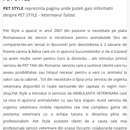
PET STYLE
reprezinta pagina unde puteti gasi informatii
despre PET STYLE -
Veterinarul Tulcea
.
Pet Style a aparut in anul 2007 din pasiune si necesitate pe piata
Romaneasca de servicii si intretinere pentru animalutele Dvs de
companie.Ne-am lansat in Bucuresti prin deschiderea a 2 saloane de
frizerie canina & felina care vin in ajutorul bucurestenilor zi de zi.Vazand
ca avem multe cereri pentru tuns la domiciliu , am introdus primul
serviciu de PET TAXI din Romania ,serviciu care a sustinut clientii care nu
aveau posibilitatea sau timpul necesar pentru a veni cu animalul la
salon sau la cabinet . Tot din necesitate si lipsa unui serviciu de urgenta
veterinara disponibil in toate sectoarele din capitala in regim non-
stop,Pet Style a introdus si serviciul de AMBULANTA VETERINARA care
sa vina in ajutorul animalutelor cu sau fara stapan. Acest serviciu de
urgenta veterinara mobila reprezinta cea mai complexa gama de
asistenta veterinara cu o echipa tanara si dinamica plina de
profesionalism .Pet Style scuteste clienti de a cauta cele mai
profesionale servicii veterinare din orasul Dvs.prin colaborarile noastre