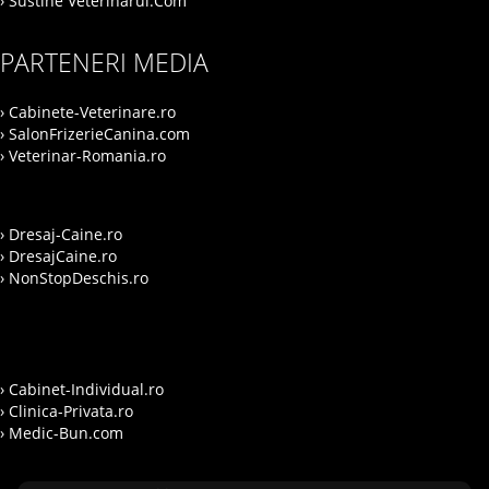
› Sustine Veterinarul.Com
PARTENERI MEDIA
› Cabinete-Veterinare.ro
› SalonFrizerieCanina.com
› Veterinar-Romania.ro
› Dresaj-Caine.ro
› DresajCaine.ro
› NonStopDeschis.ro
› Cabinet-Individual.ro
› Clinica-Privata.ro
› Medic-Bun.com