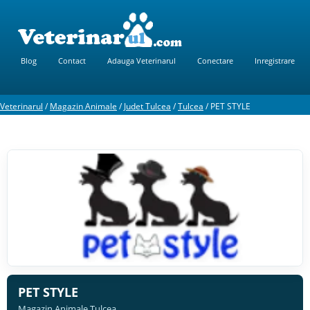
Blog
Contact
Adauga Veterinarul
Conectare
Inregistrare
Veterinarul
/
Magazin Animale
/
Judet Tulcea
/
Tulcea
/
PET STYLE
PET STYLE
Magazin Animale Tulcea