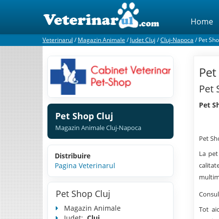
Home
Veterinarul
/
Magazin Animale
/
Judet Cluj
/
Cluj-Napoca
/
Pet Sho
Pet
Pet 
Pet S
Pet Shop Cluj
Magazin Animale Cluj-Napoca
Pet Sh
La pet
Distribuire
Pagina Veterinarul
calita
multim
Pet Shop Cluj
Consult
Magazin Animale
Tot ai
Judet:
Cluj