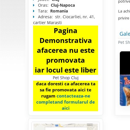
potrive
Oras:
Cluj-Napoca
Tara:
Romania
La ach
Adresa:
str. Ciocarliei, nr. 41,
privire
cartier Marasti
Pagina
Gale
Demonstrativa
Pet Sh
afacerea nu este
promovata
iar locul este liber
Pet Shop Cluj
daca doresti ca afacerea ta
sa fie promovata aici te
rugam
contacteaza-ne
completand formularul de
aici