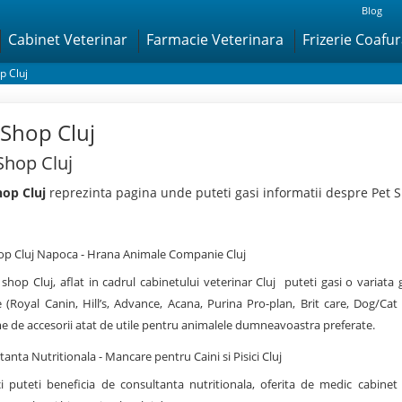
Blog
Cabinet Veterinar
Farmacie Veterinara
Frizerie Coafu
p Cluj
 Shop Cluj
Shop Cluj
hop Cluj
reprezinta pagina unde puteti gasi informatii despre Pet S
op Cluj Napoca - Hrana Animale Companie Cluj
 shop Cluj, aflat in cadrul cabinetului veterinar Cluj puteti gasi o vari
te (Royal Canin, Hill’s, Advance, Acana, Purina Pro-plan, Brit care, Dog/Ca
e de accesorii atat de utile pentru animalele dumneavoastra preferate.
anta Nutritionala - Mancare pentru Caini si Pisici Cluj
ci puteti beneficia de consultanta nutritionala, oferita de medic cabinet 