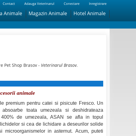
Contact
Adauga Veterinarul
Conectare
Inregistrare
ra Animale
Magazin Animale
Hotel Animale
re Pet Shop Brasov -
Veterinarul Brasov
.
ccesorii animale
e premium pentru catei si pisicute Fresco.
Un
 absoarbe toata umezeala si deshidrateaza
e 400% de umezeala, ASAN se afla in topul
lichidelor si cea de lichidare a deseurilor solide
 si microorganismelor in asternut. Acum, puteti