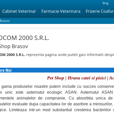
Blog
Cabinet Veterinar
Farmacie Veterinara
Frizerie Coafu
 Brasov
COM 2000 S.R.L.
Shop Brasov
M 2000 S.R.L.
reprezinta pagina unde puteti gasi informatii desp
re Noi
Pet Shop | Hrana catei si pisici | A
n gama produselor noastre putem include cu succes conservel
us unic este asternutul ecologic ASAN. Asternutul ASAN
ementele animalelor de compnanie. Cu absorbtia unica d
nutelor evaluate dupa capacitatea lor de asorbire a mirosurilor, 
gice. Limiteaza intr-un mod substantial cresterea bacteriilor