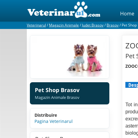
Home
Veterinarul
/
Magazin Animale
/
Judet Brasov
/
Brasov
/
Pet Shop
ZOO
Pet 
ZOOCO
Desp
Pet Shop Brasov
Magazin Animale Brasov
Tot i
prod
Distribuire
excr
Pagina Veterinarul
aster
biolo