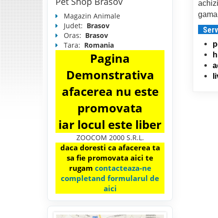
Pet Shop Brasov
achiz
gama 
Magazin Animale
Judet:
Brasov
Serv
Oras:
Brasov
p
Tara:
Romania
Pagina
h
a
Demonstrativa
l
afacerea nu este
promovata
iar locul este liber
ZOOCOM 2000 S.R.L.
daca doresti ca afacerea ta
sa fie promovata aici te
rugam
contacteaza-ne
completand formularul de
aici