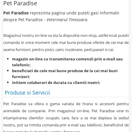
Pet Paradise
Pet Paradise
reprezinta pagina unde puteti gasi informatii
despre Pet Paradise -
Veterinarul Timisoara
.
Magazinul nostru on-line va sta la dispozitie non-stop, astfel incat puteti
comanda in orice moment cele mai bune produse oferite de cei mai de
seama furnizori, pentru pisici, caini, rozatoare, pesti,pasari si cai.
magazin on-line cu transmiterea comenzii prin e-mail sau
telefonic;
beneficiati de cele mai bune produse de la cei mai buni
furnizori;
initiem colaborari de durata cu clientii nostri;
Produse si Servicii
Pet Paradise
va ofera o gama variata de hrana si accesorii pentru
animalele de companie. Prin magazinul on-line,
Pet Paradise
vine in
intampinarea clientilor ocupati, care, fara a se mai deplasa la sediul
nostru, pot sa trimita comanda prin e-mail sau telefonic, beneficiind de
livrare gratuita la domiciliu pentru Timisoara.