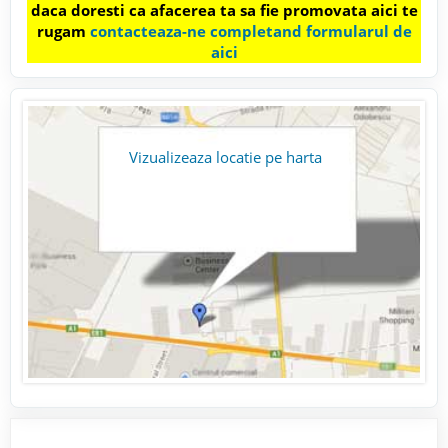
daca doresti ca afacerea ta sa fie promovata aici te
rugam
contacteaza-ne completand formularul de
aici
Vizualizeaza locatie pe harta