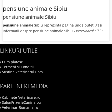
pensiune animale Sibiu
pensiune animale Sibiu
pensiune animale Sibiu
reprezinta pagina unde puteti gasi
informatii despre pensiune animale Sibiu -
Veterinarul Sibiu
.
LINKURI UTILE
› Cum platesc
› Termeni si Conditii
› Sustine Veterinarul.Com
PARTENERI MEDIA
› Cabinete-Veterinare.ro
› SalonFrizerieCanina.com
› Veterinar-Romania.ro