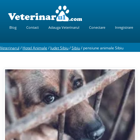
Blog
Contact
Adauga Veterinarul
Conectare
Inregistrare
Veterinarul
/
Hotel Animale
/
Judet Sibiu
/
Sibiu
/
pensiune animale Sibiu