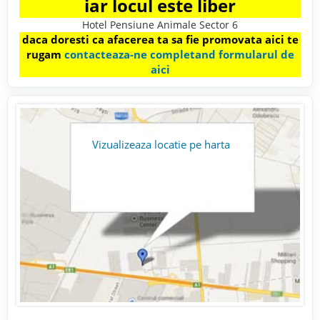
iar locul este liber
Hotel Pensiune Animale Sector 6
daca doresti ca afacerea ta sa fie promovata aici te
rugam
contacteaza-ne completand formularul de
aici
Vizualizeaza locatie pe harta