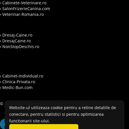
› Cabinete-Veterinare.ro
› SalonFrizerieCanina.com
› Veterinar-Romania.ro
› Dresaj-Caine.ro
› DresajCaine.ro
› NonStopDeschis.ro
› Cabinet-Individual.ro
› Clinica-Privata.ro
› Medic-Bun.com
© 2014-2026 Powered by
&
-
VilonMedia
TekaBility
ANPC
SOL
Website-ul utilizeaza cookie pentru a retine detaliile de
conectare, pentru statistici si pentru optimizarea
functionarii site-ului.