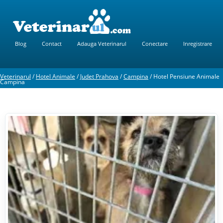
Blog
Contact
Adauga Veterinarul
Conectare
Inregistrare
Veterinarul
/
Hotel Animale
/
Judet Prahova
/
Campina
/
Hotel Pensiune Animale
Campina