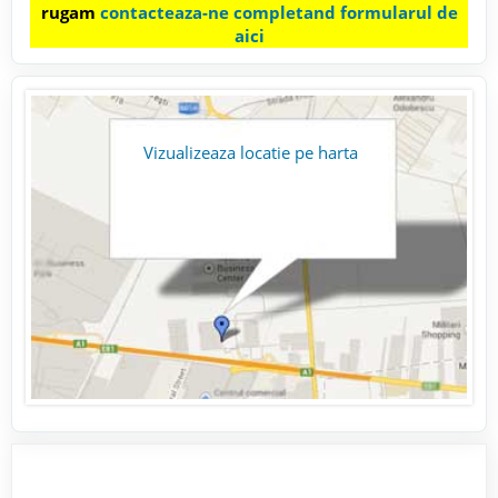
rugam
contacteaza-ne completand formularul de
aici
Vizualizeaza locatie pe harta